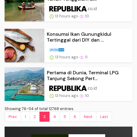
13 hours ago
10
Konsumsi Ikan Gunungkidul
Tertinggal dari DIY dan ...
13 hours ago
11
Pertama di Dunia, Terminal LPG
Tanjung Sekong Pert...
13 hours ago
10
Showing 76-114 of total 12768 entries.
Prev.
1
2
3
4
5
6
Next
Last