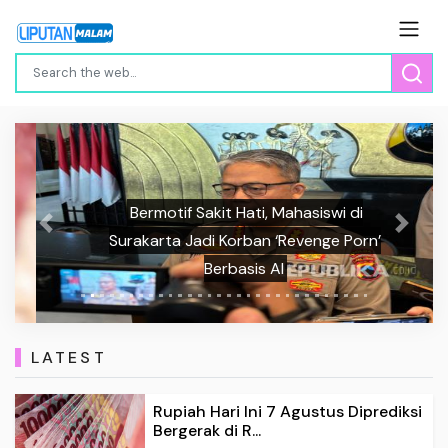
Bermotif Sakit Hati, Mahasiswi di
Previous
Next
Surakarta Jadi Korban ‘Revenge Porn’
Berbasis AI
LATEST
Rupiah Hari Ini 7 Agustus Diprediksi
Bergerak di R...