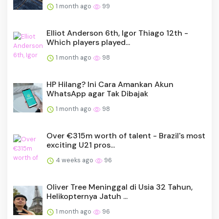
1 month ago
99
Elliot Anderson 6th, Igor Thiago 12th -
Which players played...
1 month ago
98
HP Hilang? Ini Cara Amankan Akun
WhatsApp agar Tak Dibajak
1 month ago
98
Over €315m worth of talent - Brazil's most
exciting U21 pros...
4 weeks ago
96
Oliver Tree Meninggal di Usia 32 Tahun,
Helikopternya Jatuh ...
1 month ago
96