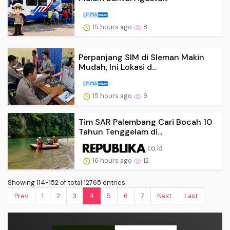
15 hours ago
8
Perpanjang SIM di Sleman Makin
Mudah, Ini Lokasi d...
15 hours ago
9
Tim SAR Palembang Cari Bocah 10
Tahun Tenggelam di...
16 hours ago
12
Showing 114-152 of total 12765 entries.
Prev.
1
2
3
4
5
6
7
Next
Last