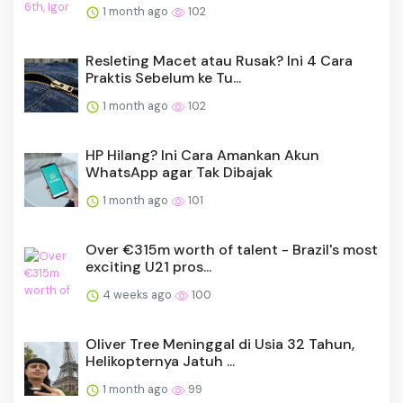
1 month ago
102
Resleting Macet atau Rusak? Ini 4 Cara
Praktis Sebelum ke Tu...
1 month ago
102
HP Hilang? Ini Cara Amankan Akun
WhatsApp agar Tak Dibajak
1 month ago
101
Over €315m worth of talent - Brazil's most
exciting U21 pros...
4 weeks ago
100
Oliver Tree Meninggal di Usia 32 Tahun,
Helikopternya Jatuh ...
1 month ago
99