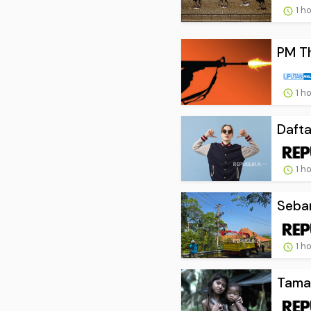
1 h
PM Th
1 h
Dafta
1 h
Seban
1 h
Taman