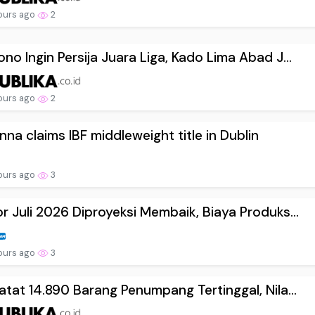
ours ago
2
no Ingin Persija Juara Liga, Kado Lima Abad J...
ours ago
2
na claims IBF middleweight title in Dublin
ours ago
3
r Juli 2026 Diproyeksi Membaik, Biaya Produks...
ours ago
3
atat 14.890 Barang Penumpang Tertinggal, Nila...