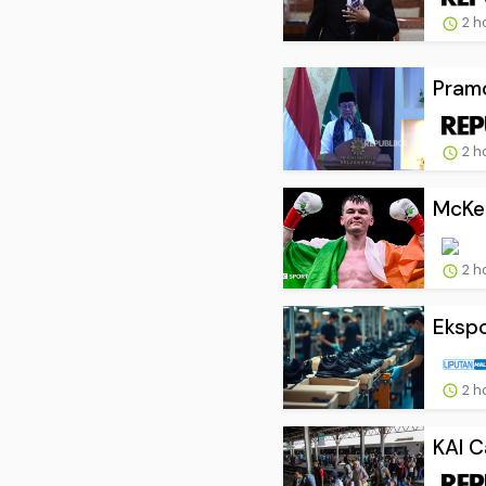
2 h
Pramo
2 h
McKen
2 h
Ekspo
2 h
KAI C