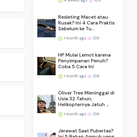
4 weeks ago
109
Resleting Macet atau
Rusak? Ini 4 Cara Praktis
Sebelum ke Tu...
1 month ago
109
HP Mulai Lemot karena
Penyimpanan Penuh?
Coba 5 Cara Ini
1 month ago
108
Oliver Tree Meninggal di
Usia 32 Tahun,
Helikopternya Jatuh ...
1 month ago
106
Jerawat Saat Pubertas?
Ini 5 Bahan Ampuh yang