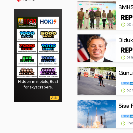
BMHS 
50 
Diduk
51 
Gunun
Hidden in mobile, Best
for skyscrapers.
52 
Sisa 
1 h