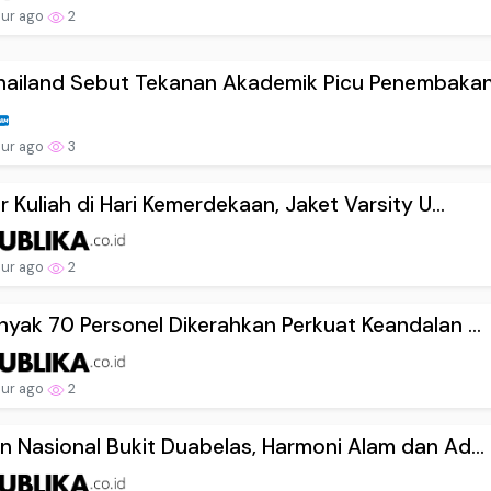
our ago
2
ailand Sebut Tekanan Akademik Picu Penembakan.
our ago
3
r Kuliah di Hari Kemerdekaan, Jaket Varsity U...
our ago
2
yak 70 Personel Dikerahkan Perkuat Keandalan ...
our ago
2
 Nasional Bukit Duabelas, Harmoni Alam dan Ad...