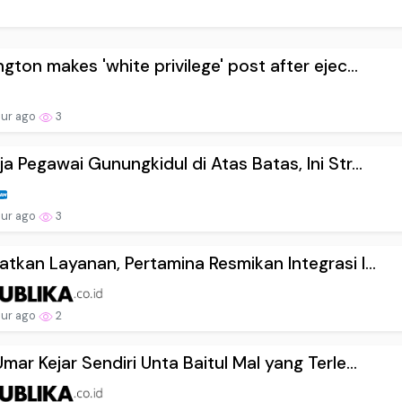
ngton makes 'white privilege' post after ejec...
our ago
3
ja Pegawai Gunungkidul di Atas Batas, Ini Str...
our ago
3
atkan Layanan, Pertamina Resmikan Integrasi I...
our ago
2
Umar Kejar Sendiri Unta Baitul Mal yang Terle...