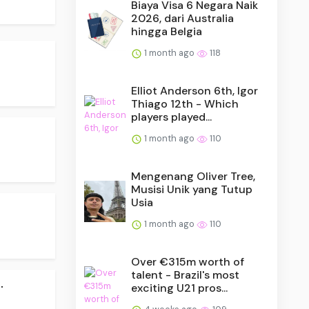
Biaya Visa 6 Negara Naik
2026, dari Australia
hingga Belgia
1 month ago
118
Elliot Anderson 6th, Igor
Thiago 12th - Which
players played...
1 month ago
110
Mengenang Oliver Tree,
Musisi Unik yang Tutup
Usia
1 month ago
110
Over €315m worth of
talent - Brazil's most
.
exciting U21 pros...