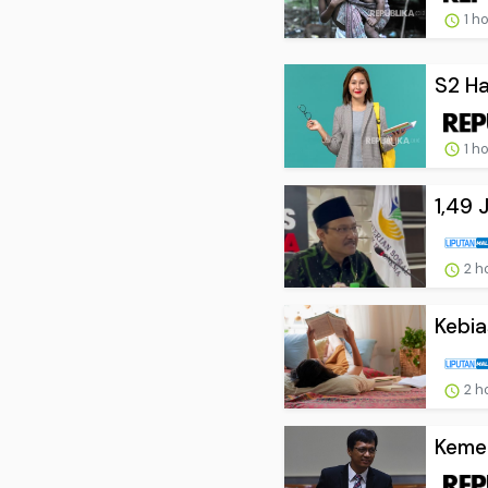
1 h
S2 Ha
1 h
1,49 
2 h
Kebia
2 h
Kemen