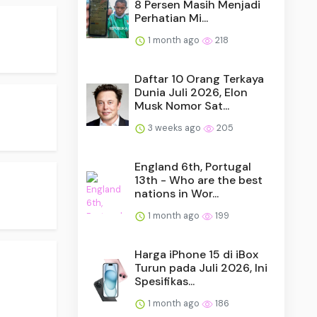
8 Persen Masih Menjadi
Perhatian Mi...
1 month ago
218
Daftar 10 Orang Terkaya
Dunia Juli 2026, Elon
Musk Nomor Sat...
3 weeks ago
205
England 6th, Portugal
13th - Who are the best
nations in Wor...
1 month ago
199
Harga iPhone 15 di iBox
Turun pada Juli 2026, Ini
Spesifikas...
1 month ago
186