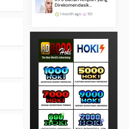
Direkomendasik...
1 month ago
101