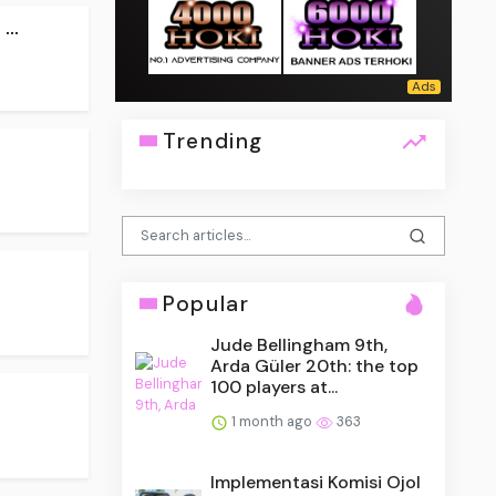
..
Trending
Popular
Jude Bellingham 9th,
Arda Güler 20th: the top
100 players at...
1 month ago
363
Implementasi Komisi Ojol