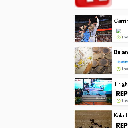
Carri
1 h
Belan
1 h
Tingk
1 h
Kala 