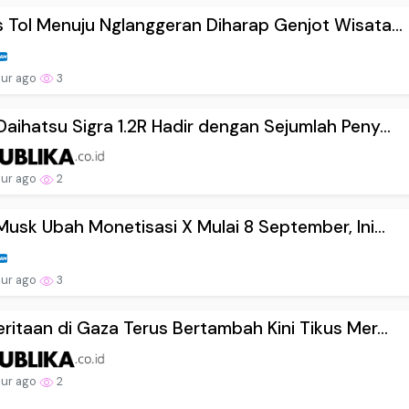
 Tol Menuju Nglanggeran Diharap Genjot Wisata...
our ago
3
aihatsu Sigra 1.2R Hadir dengan Sejumlah Peny...
our ago
2
Musk Ubah Monetisasi X Mulai 8 September, Ini...
our ago
3
ritaan di Gaza Terus Bertambah Kini Tikus Mer...
our ago
2