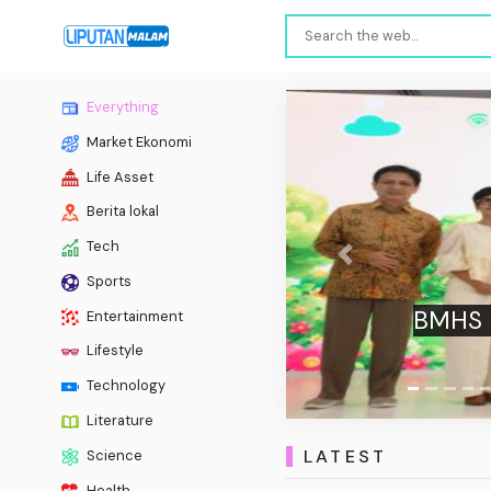
Everything
Market Ekonomi
Life Asset
Berita lokal
Tech
Previous
Sports
Diduk
Entertainment
Kalah d
Lifestyle
Technology
Literature
LATEST
Science
Health