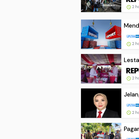
2 h
Menda
2 h
Lesta
2 h
Jelan
2 h
Pagar