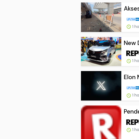
Akses
1 h
New D
1 h
Elon 
1 h
Pende
1 h