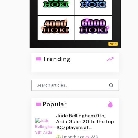
Trending
Popular
Jude Bellingham 9th,
Arda Güler 20th: the top
100 players at...
1 month ago
330