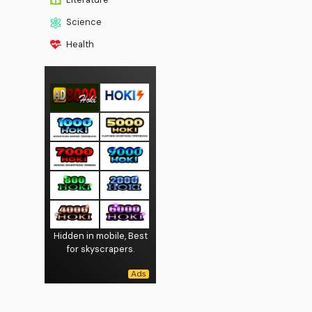
Science
Health
Hidden in mobile, Best
for skyscrapers.