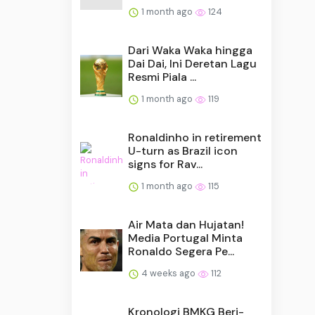
1 month ago
124
Dari Waka Waka hingga
Dai Dai, Ini Deretan Lagu
Resmi Piala ...
1 month ago
119
Ronaldinho in retirement
U-turn as Brazil icon
signs for Rav...
1 month ago
115
Air Mata dan Hujatan!
Media Portugal Minta
Ronaldo Segera Pe...
4 weeks ago
112
Kronologi BMKG Beri-