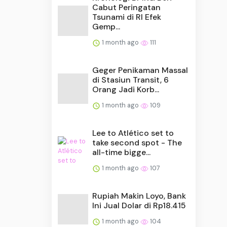
Cabut Peringatan
Tsunami di RI Efek
Gemp...
1 month ago
111
Geger Penikaman Massal
di Stasiun Transit, 6
Orang Jadi Korb...
1 month ago
109
Lee to Atlético set to
take second spot - The
all-time bigge...
1 month ago
107
Rupiah Makin Loyo, Bank
Ini Jual Dolar di Rp18.415
1 month ago
104