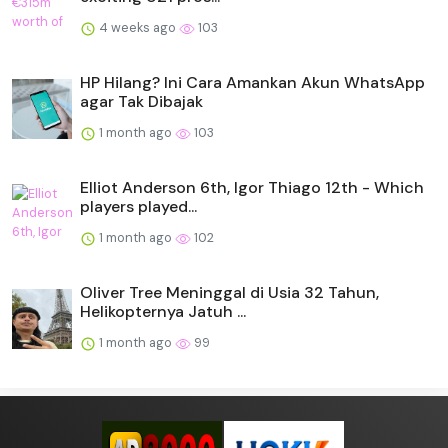
4 weeks ago
103
HP Hilang? Ini Cara Amankan Akun WhatsApp
agar Tak Dibajak
1 month ago
103
Elliot Anderson 6th, Igor Thiago 12th - Which
players played...
1 month ago
102
Oliver Tree Meninggal di Usia 32 Tahun,
Helikopternya Jatuh ...
1 month ago
99