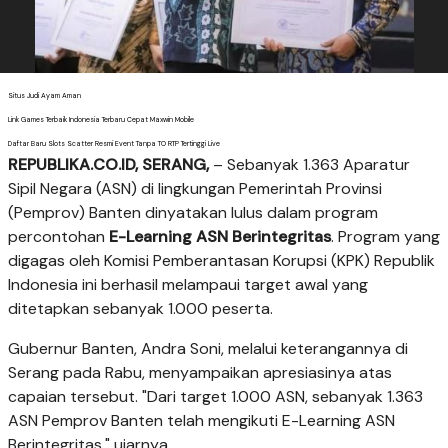
Situs Judi Ayam Aman
Link Games Terbaik Indonesia Terbaru Cepat Maxwin Mobile
Daftar Baru Slots Scatter Resmi Event Tanpa TO RTP Tertinggi Live
REPUBLIKA.CO.ID, SERANG,
– Sebanyak 1.363 Aparatur
Sipil Negara (ASN) di lingkungan Pemerintah Provinsi
(Pemprov) Banten dinyatakan lulus dalam program
percontohan
E-Learning ASN Berintegritas
. Program yang
digagas oleh Komisi Pemberantasan Korupsi (KPK) Republik
Indonesia ini berhasil melampaui target awal yang
ditetapkan sebanyak 1.000 peserta.
Gubernur Banten, Andra Soni, melalui keterangannya di
Serang pada Rabu, menyampaikan apresiasinya atas
capaian tersebut. "Dari target 1.000 ASN, sebanyak 1.363
ASN Pemprov Banten telah mengikuti E-Learning ASN
Berintegritas," ujarnya.