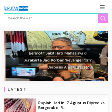
Bermotif Sakit Hati, Mahasiswi di
Previous
Next
Surakarta Jadi Korban ‘Revenge Porn’
Berbasis AI
LATEST
Rupiah Hari Ini 7 Agustus Diprediksi
Bergerak di R...