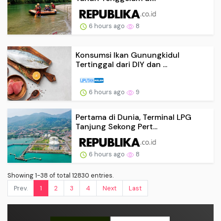
6 hours ago
8
Konsumsi Ikan Gunungkidul
Tertinggal dari DIY dan ...
6 hours ago
9
Pertama di Dunia, Terminal LPG
Tanjung Sekong Pert...
6 hours ago
8
Showing 1-38 of total 12830 entries.
Prev.
1
2
3
4
Next
Last