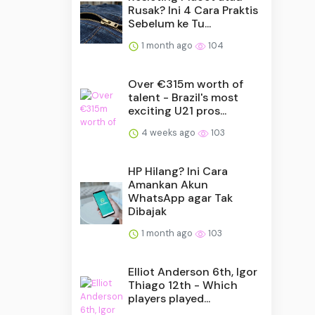
Rusak? Ini 4 Cara Praktis
Sebelum ke Tu...
1 month ago
104
Over €315m worth of
talent - Brazil's most
exciting U21 pros...
4 weeks ago
103
HP Hilang? Ini Cara
Amankan Akun
WhatsApp agar Tak
Dibajak
1 month ago
103
Elliot Anderson 6th, Igor
Thiago 12th - Which
players played...