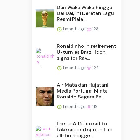
Dari Waka Waka hingga
Dai Dai, Ini Deretan Lagu
Resmi Piala ...
1 month ago
128
Ronaldinho in retirement
U-turn as Brazil icon
signs for Rav...
1 month ago
124
Air Mata dan Hujatan!
Media Portugal Minta
Ronaldo Segera Pe...
1 month ago
119
Lee to Atlético set to
take second spot - The
all-time bigge...