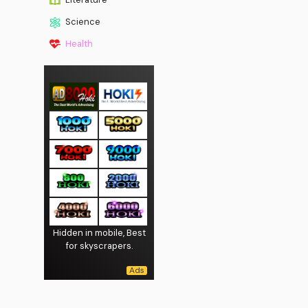
Science
Health
Hidden in mobile, Best
for skyscrapers.