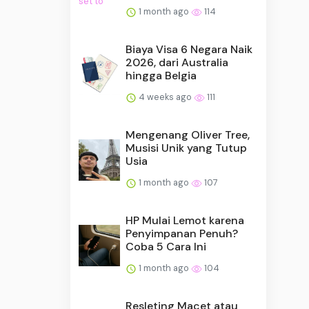
1 month ago
114
Biaya Visa 6 Negara Naik
2026, dari Australia
hingga Belgia
4 weeks ago
111
Mengenang Oliver Tree,
Musisi Unik yang Tutup
Usia
1 month ago
107
HP Mulai Lemot karena
Penyimpanan Penuh?
Coba 5 Cara Ini
1 month ago
104
Resleting Macet atau