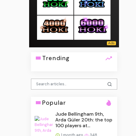
Trending
Popular
Jude Bellingham 9th,
Arda Güler 20th: the top
100 players at...
1 month ago
348