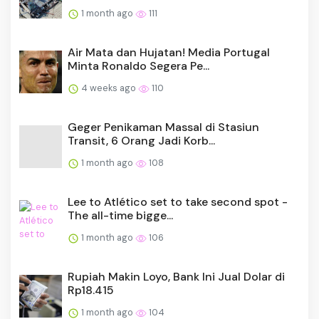
1 month ago
111
Air Mata dan Hujatan! Media Portugal
Minta Ronaldo Segera Pe...
4 weeks ago
110
Geger Penikaman Massal di Stasiun
Transit, 6 Orang Jadi Korb...
1 month ago
108
Lee to Atlético set to take second spot -
The all-time bigge...
1 month ago
106
Rupiah Makin Loyo, Bank Ini Jual Dolar di
Rp18.415
1 month ago
104