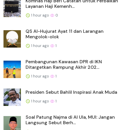
Komnas Haji Beri Catatan untuk Perbaikan
Layanan Haji Kemenh...
1 hour ago
0
QS Al-Hujurat Ayat 11 dan Larangan
Mengolok-olok
1 hour ago
1
Pembangunan Kawasan DPR di IKN
Ditargetkan Rampung Akhir 202...
1 hour ago
1
Presiden Sebut Bahlil Inspirasi Anak Muda
1 hour ago
1
Soal Patung Najma di Al Ula, MUI: Jangan
Langsung Sebut Berh...