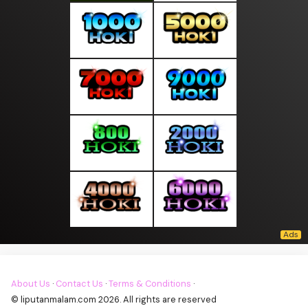
About Us
·
Contact Us
·
Terms & Conditions
·
© liputanmalam.com 2026. All rights are reserved