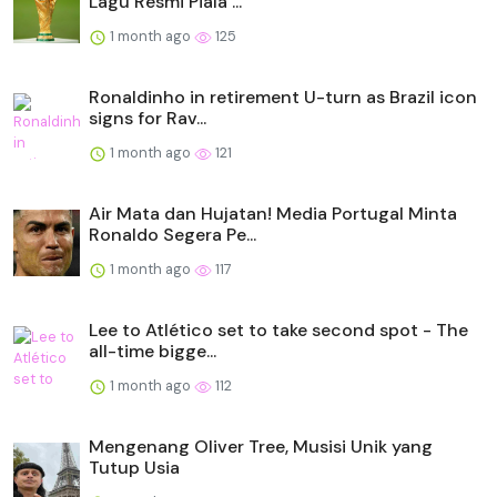
Lagu Resmi Piala ...
1 month ago
125
Ronaldinho in retirement U-turn as Brazil icon
signs for Rav...
1 month ago
121
Air Mata dan Hujatan! Media Portugal Minta
Ronaldo Segera Pe...
1 month ago
117
Lee to Atlético set to take second spot - The
all-time bigge...
1 month ago
112
Mengenang Oliver Tree, Musisi Unik yang
Tutup Usia