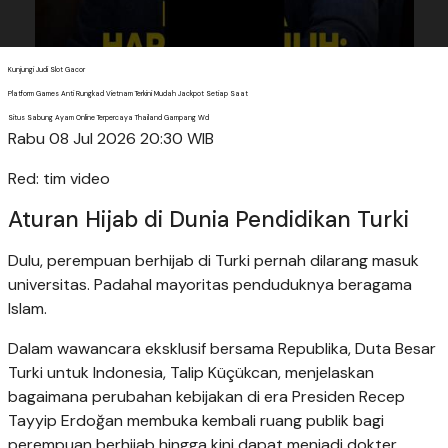
Kunjungi Judi Slot Gacor
Platform Games Anti Rungkad Vietnam Terkini Mudah Jackpot Setiap Saat
Situs Sabung Ayam Online Terpercaya Thailand Gampang Wd
Rabu 08 Jul 2026 20:30 WIB
Red: tim video
Aturan Hijab di Dunia Pendidikan Turki
Dulu, perempuan berhijab di Turki pernah dilarang masuk
universitas. Padahal mayoritas penduduknya beragama
Islam.
Dalam wawancara eksklusif bersama Republika, Duta Besar
Turki untuk Indonesia, Talip Küçükcan, menjelaskan
bagaimana perubahan kebijakan di era Presiden Recep
Tayyip Erdoğan membuka kembali ruang publik bagi
perempuan berhijab hingga kini dapat menjadi dokter,