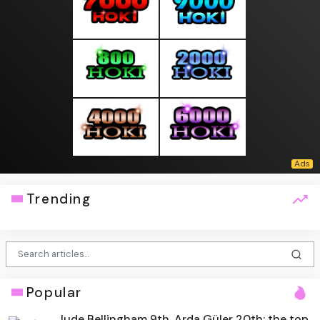
Trending
Popular
Jude Bellingham 9th, Arda Güler 20th: the top