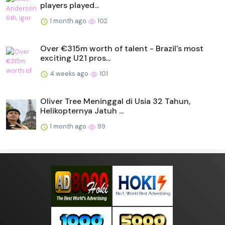
players played...
1 month ago
102
Over €315m worth of talent - Brazil's most
exciting U21 pros...
4 weeks ago
101
Oliver Tree Meninggal di Usia 32 Tahun,
Helikopternya Jatuh ...
1 month ago
99