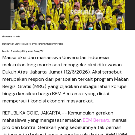
Link Game Maxwin
Bandar Slot Online Populer Malaysia Terjamin Mudah Win Mobile
Link Slot Gacor Legal Singapore Sering Win
Massa aksi dari mahasiswa Universitas Indonesia
melakukan long march saat menggelar aksi di kawasan
Dukuh Atas, Jakarta, Jumat (12/6/2026). Aksi tersebut
merupakan respon dari persoalan terkait program Makan
Bergizi Gratis (MBG) yang dijadikan sebagai lahan korupsi
hingga kenaikan harga BBM Pertamax yang dinilai
mempersulit kondisi ekonomi masyarakat.
REPUBLIKA.CO.ID, JAKARTA -- Kemunculan gerakan
mahasiswa yang mengatasnamakan
BEM Bersatu
menuai
pro dan kontra. Gerakan yang sebelumnya tak pernah
didengar itu bukan hanya menuding eks ketum BEM UGM