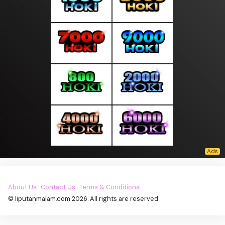
About Us
·
Contact Us
·
Terms & Conditions
·
© liputanmalam.com 2026. All rights are reserved