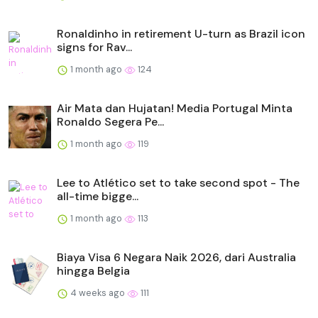
Ronaldinho in retirement U-turn as Brazil icon
signs for Rav...
1 month ago
124
Air Mata dan Hujatan! Media Portugal Minta
Ronaldo Segera Pe...
1 month ago
119
Lee to Atlético set to take second spot - The
all-time bigge...
1 month ago
113
Biaya Visa 6 Negara Naik 2026, dari Australia
hingga Belgia
4 weeks ago
111