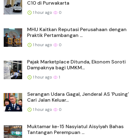
C10 di Purwakarta
1 hour ago
0
MHU Kaitkan Reputasi Perusahaan dengan
Praktik Pertambangan ...
1 hour ago
0
Pajak Marketplace Ditunda, Ekonom Soroti
Dampaknya bagi UMKM...
1 hour ago
1
Serangan Udara Gagal, Jenderal AS 'Pusing'
Cari Jalan Keluar...
1 hour ago
0
Muktamar ke-15 Nasyiatul Aisyiyah Bahas
Tantangan Perempuan ...