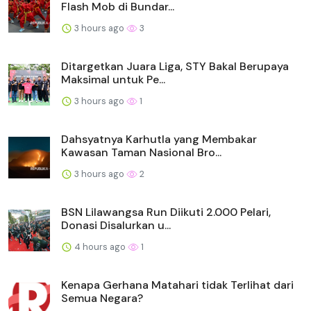
Flash Mob di Bundar...
3 hours ago
3
Ditargetkan Juara Liga, STY Bakal Berupaya
Maksimal untuk Pe...
3 hours ago
1
Dahsyatnya Karhutla yang Membakar
Kawasan Taman Nasional Bro...
3 hours ago
2
BSN Lilawangsa Run Diikuti 2.000 Pelari,
Donasi Disalurkan u...
4 hours ago
1
Kenapa Gerhana Matahari tidak Terlihat dari
Semua Negara?