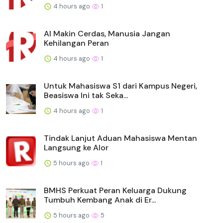
4 hours ago
1
AI Makin Cerdas, Manusia Jangan
Kehilangan Peran
4 hours ago
1
Untuk Mahasiswa S1 dari Kampus Negeri,
Beasiswa Ini tak Seka...
4 hours ago
1
Tindak Lanjut Aduan Mahasiswa Mentan
Langsung ke Alor
5 hours ago
1
BMHS Perkuat Peran Keluarga Dukung
Tumbuh Kembang Anak di Er...
5 hours ago
5