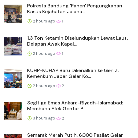
Polresta Bandung 'Panen' Pengungkapan
Kasus Kejahatan Jalana...
2 hours ago
1
1,3 Ton Ketamin Diselundupkan Lewat Laut,
Delapan Awak Kapal...
2 hours ago
1
KUHP-KUHAP Baru Dikenalkan ke Gen Z,
Kemenkum Jabar Gelar Ko...
2 hours ago
2
Segitiga Emas Ankara-Riyadh-Islamabad:
Membaca Efek Gentar P...
3 hours ago
2
Semarak Merah Putih, 6.000 Pesilat Gelar