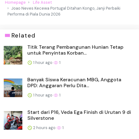
Homepage
Life Asset
Joao Neves Kecewa Portugal Ditahan Kongo, Janji Perbaiki
Performa di Piala Dunia 2026
Related
Titik Terang Pembangunan Hunian Tetap
untuk Penyintas Korban...
1 hour ago
1
Banyak Siswa Keracunan MBG, Anggota
DPD: Anggaran Perlu Dita...
1 hour ago
1
Start dari P16, Veda Ega Finish di Urutan 9 di
Silverstone
2 hours ago
1