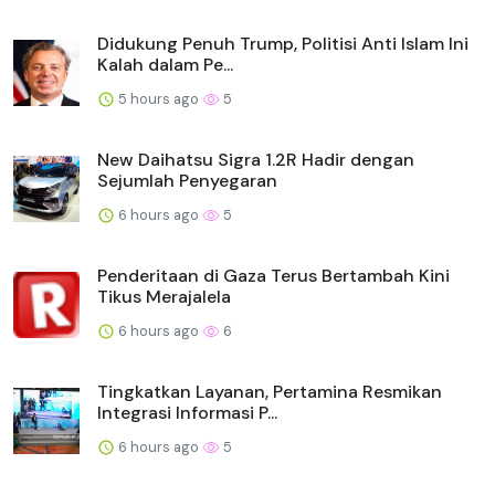
Didukung Penuh Trump, Politisi Anti Islam Ini
Kalah dalam Pe...
5 hours ago
5
New Daihatsu Sigra 1.2R Hadir dengan
Sejumlah Penyegaran
6 hours ago
5
Penderitaan di Gaza Terus Bertambah Kini
Tikus Merajalela
6 hours ago
6
Tingkatkan Layanan, Pertamina Resmikan
Integrasi Informasi P...
6 hours ago
5