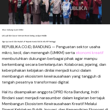
Situs Sabung Ayam Online
Link Judi Slot Gacor Vietnam Resmi Sering Jackpot Mobile
Sign Up User ID Slot Mudah JP Terjamin Komisi 500% Info RTP Tertinggi
REPUBLIKA.CO.ID, BANDUNG — Penguatan sektor usaha
mikro, kecil, dan menengah (UMKM) serta
ekonomi kreatif
membutuhkan dukungan berbagai pihak agar mampu
berkembang secara berkelanjutan. Kolaborasi, jejaring, dan
keberpihakan kebijakan dinilai menjadi kunci dalam
membangun ekosistem kewirausahaan yang tangguh di
tengah pesatnya transformasi digital.
Hal itu disampaikan anggota DPRD Kota Bandung, Indri
Rindani saat menjadi narasumber dalam kegiatan bertajuk
Membangun Ekosistem Kewirausahaan Kreatif Melalui
Sinergi Kebijakan Publik, Inovasi, dan Kemandirian Ekonomi di