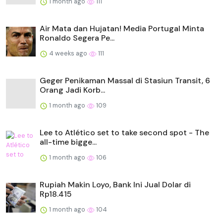
1 month ago
111
Air Mata dan Hujatan! Media Portugal Minta
Ronaldo Segera Pe...
4 weeks ago
111
Geger Penikaman Massal di Stasiun Transit, 6
Orang Jadi Korb...
1 month ago
109
Lee to Atlético set to take second spot - The
all-time bigge...
1 month ago
106
Rupiah Makin Loyo, Bank Ini Jual Dolar di
Rp18.415
1 month ago
104