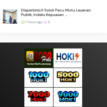
DisperkimLH Solok Pacu Mutu Layanan
Publik, Indeks Kepuasan ...
7 hours ago
5