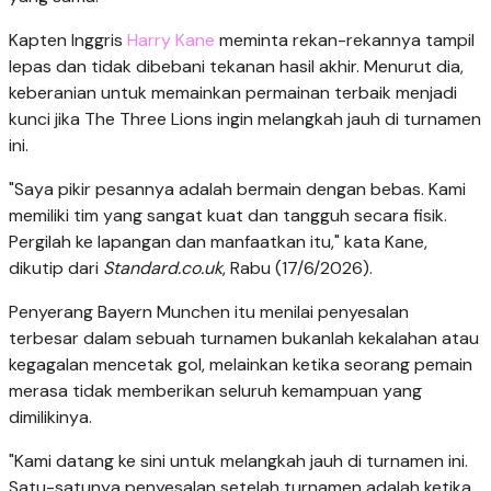
Kapten Inggris
Harry Kane
meminta rekan-rekannya tampil
lepas dan tidak dibebani tekanan hasil akhir. Menurut dia,
keberanian untuk memainkan permainan terbaik menjadi
kunci jika The Three Lions ingin melangkah jauh di turnamen
ini.
"Saya pikir pesannya adalah bermain dengan bebas. Kami
memiliki tim yang sangat kuat dan tangguh secara fisik.
Pergilah ke lapangan dan manfaatkan itu," kata Kane,
dikutip dari
Standard.co.uk
, Rabu (17/6/2026).
Penyerang Bayern Munchen itu menilai penyesalan
terbesar dalam sebuah turnamen bukanlah kekalahan atau
kegagalan mencetak gol, melainkan ketika seorang pemain
merasa tidak memberikan seluruh kemampuan yang
dimilikinya.
"Kami datang ke sini untuk melangkah jauh di turnamen ini.
Satu-satunya penyesalan setelah turnamen adalah ketika