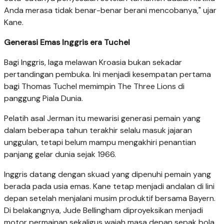
Anda merasa tidak benar-benar berani mencobanya," ujar
Kane.
Generasi Emas Inggris era Tuchel
Bagi Inggris, laga melawan Kroasia bukan sekadar
pertandingan pembuka. Ini menjadi kesempatan pertama
bagi Thomas Tuchel memimpin The Three Lions di
panggung Piala Dunia.
Pelatih asal Jerman itu mewarisi generasi pemain yang
dalam beberapa tahun terakhir selalu masuk jajaran
unggulan, tetapi belum mampu mengakhiri penantian
panjang gelar dunia sejak 1966.
Inggris datang dengan skuad yang dipenuhi pemain yang
berada pada usia emas. Kane tetap menjadi andalan di lini
depan setelah menjalani musim produktif bersama Bayern.
Di belakangnya, Jude Bellingham diproyeksikan menjadi
motor permainan sekaligus wajah masa depan sepak bola