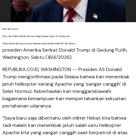
Main Slot Gacor
Situs Slot Online Terbaik Vietnam Paling Populer Cepat JP Setiap Hari
Daftar Resmi Slot Gacor Gacor Terjamin Komisi Mudah Klaim RTP Slot Akurat
presiden Amerika Serikat Donald Trump di Gedung Putih,
Washington, Sabtu (18/4/2026).
REPUBLIKA.CO.ID, WASHINGTON -- Presiden AS Donald
Trump mengonfirmasi pada Selasa bahwa Iran menembak
jatuh helikopter serang Apache yang 'sangat canggih' di
Selat Hormuz. Keberhasilan Iran menggarisbawahi
bagaimana kemampuan Iran mempertahankan kekuatan
pertahanan udaranya.
“Saya baru saja diberitahu oleh militer Hebat kita bahwa
tadi malam Iran menembak jatuh salah satu helikopter
Apache kita yang sangat canggih saat berpatroli di atas