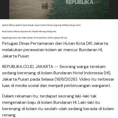
Update Terbaru Update Game Maxwin Japan Cermat Resmi Langsung Withdraw Tanpa Henti
Resmi Games Terbaru Myanmar No 1 Mudah Menang Setiap Hari
Bergabung Gratis Slot Online Mudah JP Favorit Bonus 300% Update RTP Jitu
Petugas Dinas Pertamanan dan Hutan Kota DKI Jakarta
melakukan perawatan kolam air mancur Bundaran HI,
Jakarta Pusat.
REPUBLIKA.CO.ID, JAKARTA -- Seorang warga terekam
sedang berenang di kolam Bundaran Hotel Indonesia (HI),
Jakarta Pusat pada Selasa (16/6/2026). Video itu terbesar
luas di media sosial dan menjadi perbincangan warganet.
Dalam rekaman itu, terdapat seorang laki-laki tak
mengenakan baju di kolam Bundaran HI. Laki-laki itu
berenang di kolam itu seolah-olah sedang berada di kolam
renang.