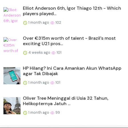
Elliot Anderson 6th, Igor Thiago 12th - Which
players played...
1 month ago
102
Over €315m worth of talent - Brazil's most
exciting U21 pros...
4 weeks ago
101
HP Hilang? Ini Cara Amankan Akun WhatsApp
agar Tak Dibajak
1 month ago
101
Oliver Tree Meninggal di Usia 32 Tahun,
Helikopternya Jatuh ...
1 month ago
99