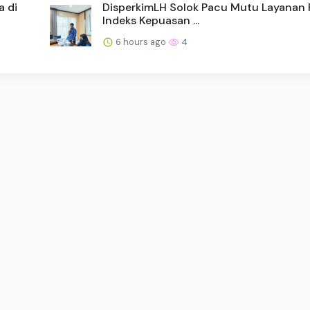
a di
DisperkimLH Solok Pacu Mutu Layanan P
Indeks Kepuasan ...
6 hours ago
4