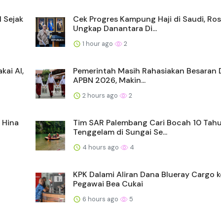
l Sejak
Cek Progres Kampung Haji di Saudi, Ro
Ungkap Danantara Di...
1 hour ago
2
ai AI,
Pemerintah Masih Rahasiakan Besaran D
APBN 2026, Makin...
2 hours ago
2
 Hina
Tim SAR Palembang Cari Bocah 10 Tah
Tenggelam di Sungai Se...
4 hours ago
4
KPK Dalami Aliran Dana Blueray Cargo k
Pegawai Bea Cukai
6 hours ago
5