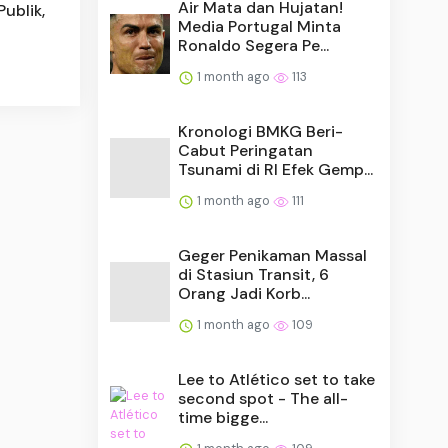
Air Mata dan Hujatan!
ublik,
Media Portugal Minta
Ronaldo Segera Pe...
1 month ago
113
Kronologi BMKG Beri-
Cabut Peringatan
Tsunami di RI Efek Gemp...
1 month ago
111
Geger Penikaman Massal
di Stasiun Transit, 6
Orang Jadi Korb...
1 month ago
109
Lee to Atlético set to take
second spot - The all-
time bigge...