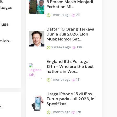
lu
8 Persen Masih Menjadi
Perhatian Mi...
h bagus
1 month ago
211
 juga
Daftar 10 Orang Terkaya
Dunia Juli 2026, Elon
Musk Nomor Sat...
milah-
2 weeks ago
196
England 6th, Portugal
13th - Who are the best
nations in Wor...
1 month ago
191
Harga iPhone 15 di iBox
Turun pada Juli 2026, Ini
Spesifikas...
di
1 month ago
175