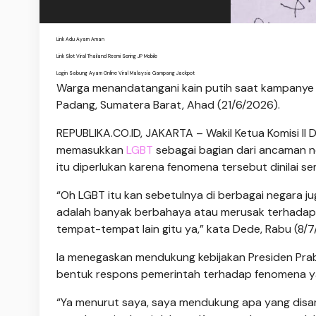
Link Adu Ayam Aman
Link Slot Viral Thailand Resmi Sering JP Mobile
Login Sabung Ayam Online Viral Malaysia Gampang Jackpot
Warga menandatangani kain putih saat kampanye da
Padang, Sumatera Barat, Ahad (21/6/2026).
REPUBLIKA.CO.ID,
JAKARTA – Wakil Ketua Komisi II
memasukkan
LGBT
sebagai bagian dari ancaman n
itu diperlukan karena fenomena tersebut dinilai s
“Oh LGBT itu kan sebetulnya di berbagai negara 
adalah banyak berbahaya atau merusak terhadap ge
tempat-tempat lain gitu ya,” kata Dede, Rabu (8/7
Ia menegaskan mendukung kebijakan Presiden Prab
bentuk respons pemerintah terhadap fenomena yan
“Ya menurut saya, saya mendukung apa yang disa