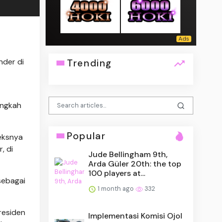
nder di
Trending
angkah
Popular
eksnya
, di
Jude Bellingham 9th,
Arda Güler 20th: the top
100 players at...
sebagai
1 month ago
332
residen
Implementasi Komisi Ojol