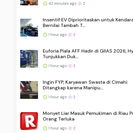
42 minutes ago
2
Insentif EV Diprioritaskan untuk Kendar
Bernilai Tambah T...
1 hour ago
2
Euforia Piala AFF Hadir di GIIAS 2026, H
Tunjukkan Duk...
1 hour ago
2
Ingin FYP, Karyawan Swasta di Cimahi
Ditangkap karena Manipu...
1 hour ago
2
Monyet Liar Masuk Pemukiman di Riau 
Orang Terluka
1 hour ago
2