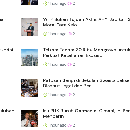
1 hour ago
2
aan
WTP Bukan Tujuan Akhir, AHY: Jadikan 
Moral Tata Kelo...
1 hour ago
2
yundai
Telkom Tanam 20 Ribu Mangrove untu
Perkuat Ketahanan Ekosis...
1 hour ago
2
Ratusan Senpi di Sekolah Swasta Jakse
Disebut Legal dan Ber...
1 hour ago
2
Puluhan
Isu PHK Buruh Garmen di Cimahi, Ini Pe
Menperin
1 hour ago
2