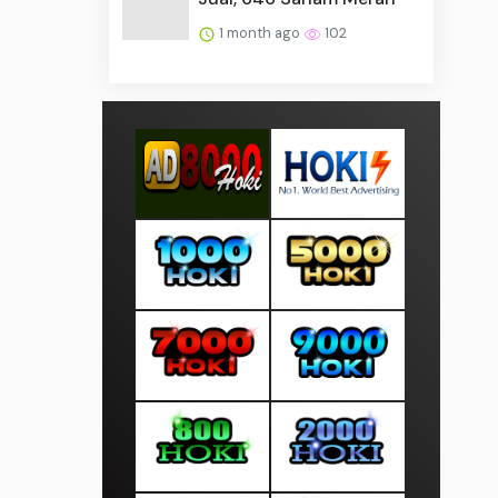
1 month ago
102