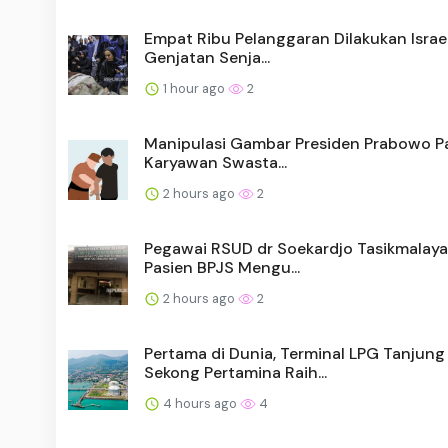
Empat Ribu Pelanggaran Dilakukan Israe
Genjatan Senja...
1 hour ago
2
Manipulasi Gambar Presiden Prabowo Pak
Karyawan Swasta...
2 hours ago
2
Pegawai RSUD dr Soekardjo Tasikmalaya
Pasien BPJS Mengu...
2 hours ago
2
Pertama di Dunia, Terminal LPG Tanjung
Sekong Pertamina Raih...
4 hours ago
4