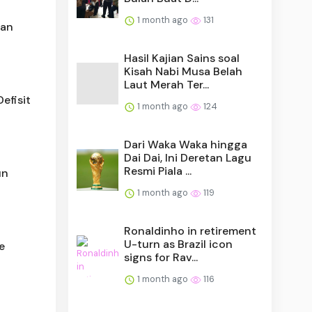
1 month ago
131
san
Hasil Kajian Sains soal
Kisah Nabi Musa Belah
Laut Merah Ter...
efisit
1 month ago
124
Dari Waka Waka hingga
Dai Dai, Ini Deretan Lagu
Resmi Piala ...
un
1 month ago
119
Ronaldinho in retirement
U-turn as Brazil icon
e
signs for Rav...
1 month ago
116