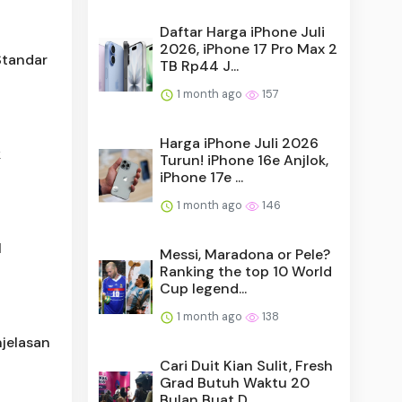
Daftar Harga iPhone Juli
2026, iPhone 17 Pro Max 2
Standar
TB Rp44 J...
1 month ago
157
Harga iPhone Juli 2026
k
Turun! iPhone 16e Anjlok,
iPhone 17e ...
1 month ago
146
l
Messi, Maradona or Pele?
Ranking the top 10 World
Cup legend...
1 month ago
138
njelasan
Cari Duit Kian Sulit, Fresh
Grad Butuh Waktu 20
Bulan Buat D...