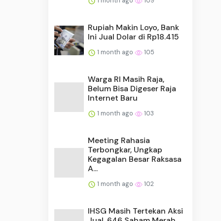
1 month ago
109
Rupiah Makin Loyo, Bank
Ini Jual Dolar di Rp18.415
1 month ago
105
Warga RI Masih Raja,
Belum Bisa Digeser Raja
Internet Baru
1 month ago
103
Meeting Rahasia
Terbongkar, Ungkap
Kegagalan Besar Raksasa
A...
1 month ago
102
IHSG Masih Tertekan Aksi
Jual, 646 Saham Merah