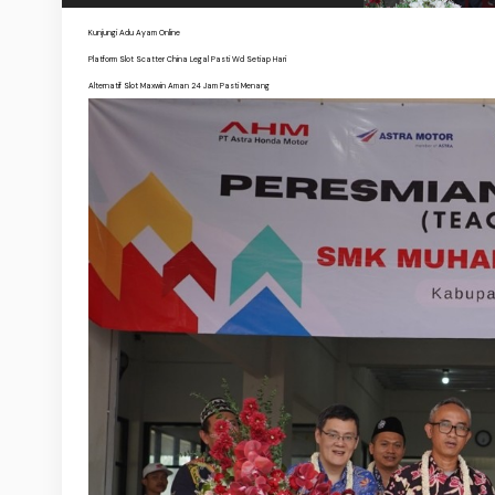
Kunjungi Adu Ayam Online
Platform Slot Scatter China Legal Pasti Wd Setiap Hari
Alternatif Slot Maxwin Aman 24 Jam Pasti Menang