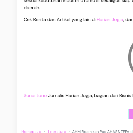
sesuai kebutuhan industri otomotif sekaligus sia
daerah.
Cek Berita dan Artikel yang lain di
Harian Jogja
, da
Sunartono
Jurnalis Harian Jogja, bagian dari Bisn
Homepage
Literature
AHM Resmikan Pos AHASS TEFA di 