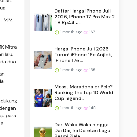
kelas,
ua.
Daftar Harga iPhone Juli
2026, iPhone 17 Pro Max 2
., M.M.
TB Rp44 J...
1 month ago
167
K Mitra
Harga iPhone Juli 2026
 lalu.
Turun! iPhone 16e Anjlok,
iPhone 17e ...
oda dua.
1 month ago
155
an
da
Messi, Maradona or Pele?
Ranking the top 10 World
Cup legend...
endukung
 dengan
1 month ago
145
ap para
sa
Dari Waka Waka hingga
Dai Dai, Ini Deretan Lagu
Resmi Piala ...