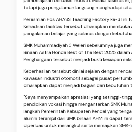
pembelajaran berbasis industri. Melalui fasilitas i
tetapi juga pengalaman langsung menghadapi situa
Peresmian Pos AHASS Teaching Factory ke-31 ini tur
Kehadiran fasilitas tersebut diharapkan membuka 
pengalaman belajar yang selaras dengan kebutuhan
SMK Muhammadiyah 3 Weleri sebelumnya juga men
Binaan Astra Honda Best of The Best 2025 dalam aj
Penghargaan tersebut menjadi bukti kesiapan seko
Keberhasilan tersebut dinilai sejalan dengan r
kawasan industri otomotif sebagai pusat pertumb
diharapkan dapat menjadi bagian dari kebutuhan t
"Saya menyampaikan apresiasi yang setinggi-ting
pendidikan vokasi hingga mengantarkan SMK Muham
langkah Pemerintah Kabupaten Kendal yang tengah
alumni terampil dari SMK binaan AHM ini dapat ter
diperluas untuk merangkul serta memajukan SMK-SMK