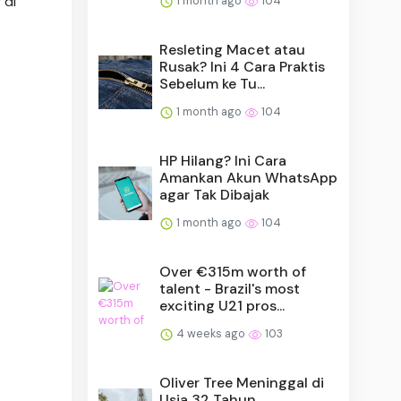
 di
1 month ago
104
Resleting Macet atau
Rusak? Ini 4 Cara Praktis
Sebelum ke Tu...
1 month ago
104
HP Hilang? Ini Cara
Amankan Akun WhatsApp
agar Tak Dibajak
1 month ago
104
Over €315m worth of
talent - Brazil's most
exciting U21 pros...
4 weeks ago
103
Oliver Tree Meninggal di
Usia 32 Tahun,