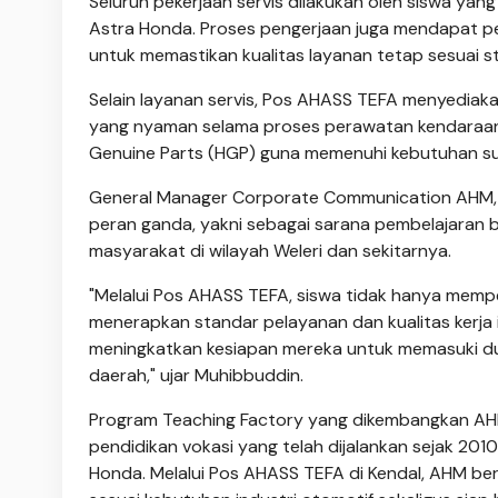
Seluruh pekerjaan servis dilakukan oleh siswa yan
Astra Honda. Proses pengerjaan juga mendapat pe
untuk memastikan kualitas layanan tetap sesuai 
Selain layanan servis, Pos AHASS TEFA menyediaka
yang nyaman selama proses perawatan kendaraan b
Genuine Parts (HGP) guna memenuhi kebutuhan su
General Manager Corporate Communication AHM, 
peran ganda, yakni sebagai sarana pembelajaran be
masyarakat di wilayah Weleri dan sekitarnya.
"Melalui Pos AHASS TEFA, siswa tidak hanya memper
menerapkan standar pelayanan dan kualitas kerja in
meningkatkan kesiapan mereka untuk memasuki du
daerah," ujar Muhibbuddin.
Program Teaching Factory yang dikembangkan AHM
pendidikan vokasi yang telah dijalankan sejak 201
Honda. Melalui Pos AHASS TEFA di Kendal, AHM ber