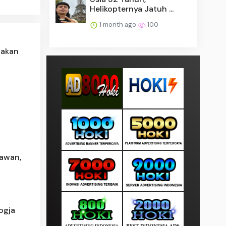
Helikopternya Jatuh ...
1 month ago
100
nakan
tawan,
ogja