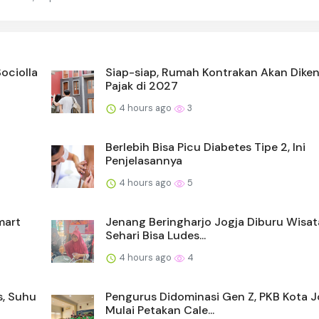
ociolla
Siap-siap, Rumah Kontrakan Akan Dike
Pajak di 2027
4 hours ago
3
Berlebih Bisa Picu Diabetes Tipe 2, Ini
Penjelasannya
4 hours ago
5
mart
Jenang Beringharjo Jogja Diburu Wisa
Sehari Bisa Ludes...
4 hours ago
4
s, Suhu
Pengurus Didominasi Gen Z, PKB Kota J
Mulai Petakan Cale...