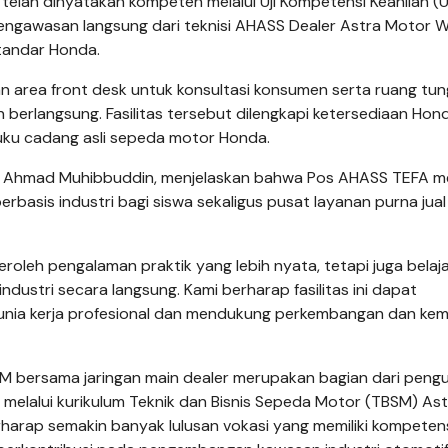
g telah dinyatakan kompeten melalui Uji Kompetensi Keahlian (
ngawasan langsung dari teknisi AHASS Dealer Astra Motor We
standar Honda.
n area front desk untuk konsultasi konsumen serta ruang tu
erlangsung. Fasilitas tersebut dilengkapi ketersediaan Hon
ku cadang asli sepeda motor Honda.
Ahmad Muhibbuddin, menjelaskan bahwa Pos AHASS TEFA mem
rbasis industri bagi siswa sekaligus pusat layanan purna jual
oleh pengalaman praktik yang lebih nyata, tetapi juga belaj
dustri secara langsung. Kami berharap fasilitas ini dapat
nia kerja profesional dan mendukung perkembangan dan kem
 bersama jaringan main dealer merupakan bagian dari peng
0 melalui kurikulum Teknik dan Bisnis Sepeda Motor (TBSM) As
harap semakin banyak lulusan vokasi yang memiliki kompeten