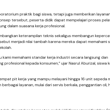
oratorium praktik bagi siswa, tetapi juga memberikan layana
konsep tersebut, peserta didik dapat mempelajari proses pel
g dalam suasana kerja profesional.
bangkan keterampilan teknis sekaligus membangun keperc
ersebut menjadi nilai tambah karena mereka dapat memahami 
ekolah.
 kami memahami standar kerja industri secara langsung dan
profesional kepada konsumen,” ujar Nasrul Aburizal, siswa ke
empat pit kerja yang mampu melayani hingga 16 unit sepeda 
rbagai layanan, mulai dari servis berkala, penggantian oli, 