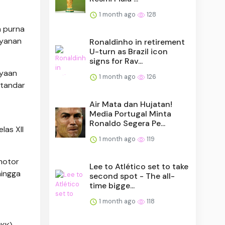
1 month ago
128
n purna
ayanan
Ronaldinho in retirement
U-turn as Brazil icon
signs for Rav...
ayaan
1 month ago
126
standar
Air Mata dan Hujatan!
Media Portugal Minta
Ronaldo Segera Pe...
las XII
1 month ago
119
motor
Lee to Atlético set to take
hingga
second spot - The all-
time bigge...
1 month ago
118