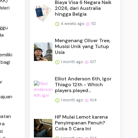
UKK)
Biaya Visa 6 Negara Naik
leri
2026, dari Australia
hingga Belgia
4 weeks ago
112
nggu
da
Mengenang Oliver Tree,
Musisi Unik yang Tutup
Usia
iliki
 bagi
1 month ago
107
Elliot Anderson 6th, Igor
ar
Thiago 12th - Which
players played...
ajuan
1 month ago
104
uatan
HP Mulai Lemot karena
Penyimpanan Penuh?
tra
Coba 5 Cara Ini
si