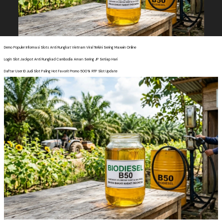
Demo Populer Informasi Slots Anti Rungkat Vietnam Viral Terkini Sering Maxwin Online
Login Slot Jackpot Anti Rungkad Cambodia Aman Sering JP Setiap Hari
Daftar User ID Judi Slot Paling Hot Favorit Promo 500% RTP Slot Update