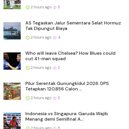
2 hours ago
5
AS Tegaskan Jalur Sementara Selat Hormuz
Tak Dipungut Biaya
2 hours ago
4
Who will leave Chelsea? How Blues could
cut 41-man squad
2 hours ago
3
Pilur Serentak Gunungkidul 2026: DPS
Tetapkan 120.856 Calon ...
2 hours ago
3
Indonesia vs Singapura: Garuda Wajib
Menang demi Semifinal A...
2 hours ago
5