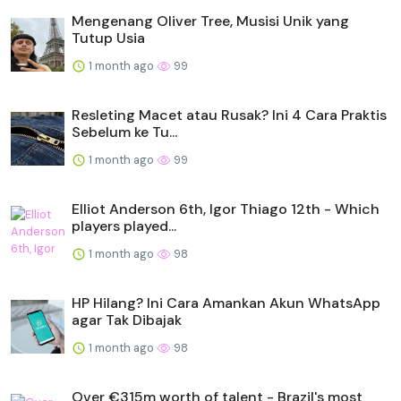
Mengenang Oliver Tree, Musisi Unik yang
Tutup Usia
1 month ago
99
Resleting Macet atau Rusak? Ini 4 Cara Praktis
Sebelum ke Tu...
1 month ago
99
Elliot Anderson 6th, Igor Thiago 12th - Which
players played...
1 month ago
98
HP Hilang? Ini Cara Amankan Akun WhatsApp
agar Tak Dibajak
1 month ago
98
Over €315m worth of talent - Brazil's most