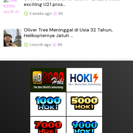
exciting U21 pros...
3 weeks ago
96
Oliver Tree Meninggal di Usia 32 Tahun,
Helikopternya Jatuh ...
1 month ago
96