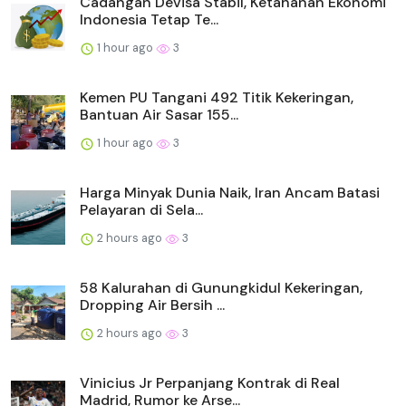
Cadangan Devisa Stabil, Ketahanan Ekonomi
Indonesia Tetap Te...
1 hour ago
3
Kemen PU Tangani 492 Titik Kekeringan,
Bantuan Air Sasar 155...
1 hour ago
3
Harga Minyak Dunia Naik, Iran Ancam Batasi
Pelayaran di Sela...
2 hours ago
3
58 Kalurahan di Gunungkidul Kekeringan,
Dropping Air Bersih ...
2 hours ago
3
Vinicius Jr Perpanjang Kontrak di Real
Madrid, Rumor ke Arse...