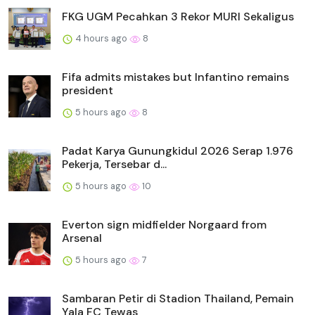
FKG UGM Pecahkan 3 Rekor MURI Sekaligus
4 hours ago
8
Fifa admits mistakes but Infantino remains
president
5 hours ago
8
Padat Karya Gunungkidul 2026 Serap 1.976
Pekerja, Tersebar d...
5 hours ago
10
Everton sign midfielder Norgaard from
Arsenal
5 hours ago
7
Sambaran Petir di Stadion Thailand, Pemain
Yala FC Tewas