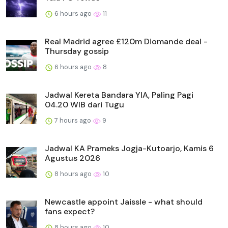
6 hours ago
11
Real Madrid agree £120m Diomande deal -
Thursday gossip
6 hours ago
8
Jadwal Kereta Bandara YIA, Paling Pagi
04.20 WIB dari Tugu
7 hours ago
9
Jadwal KA Prameks Jogja-Kutoarjo, Kamis 6
Agustus 2026
8 hours ago
10
Newcastle appoint Jaissle - what should
fans expect?
8 hours ago
10