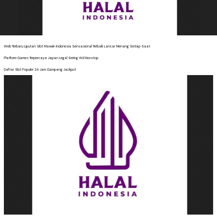
Web Terbaru Liputan Slot Maxwin Indonesia Sensasional Terbaik Lancar Menang Setiap Saat
Platform Games Terpercaya Japan Legal Sering Wd Nonstop
Daftar Slot Populer 24 Jam Gampang Jackpot