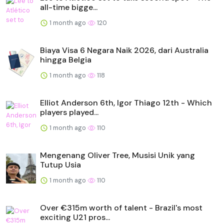
all-time bigge...
1 month ago
120
Biaya Visa 6 Negara Naik 2026, dari Australia
hingga Belgia
1 month ago
118
Elliot Anderson 6th, Igor Thiago 12th - Which
players played...
1 month ago
110
Mengenang Oliver Tree, Musisi Unik yang
Tutup Usia
1 month ago
110
Over €315m worth of talent - Brazil's most
exciting U21 pros...