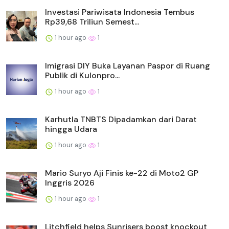
Investasi Pariwisata Indonesia Tembus
Rp39,68 Triliun Semest...
1 hour ago
1
Imigrasi DIY Buka Layanan Paspor di Ruang
Publik di Kulonpro...
1 hour ago
1
Karhutla TNBTS Dipadamkan dari Darat
hingga Udara
1 hour ago
1
Mario Suryo Aji Finis ke-22 di Moto2 GP
Inggris 2026
1 hour ago
1
Litchfield helps Sunrisers boost knockout