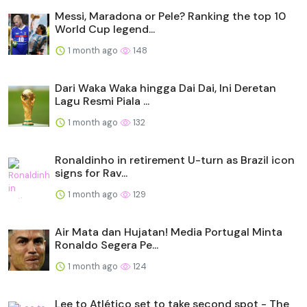
Messi, Maradona or Pele? Ranking the top 10
World Cup legend...
1 month ago
148
Dari Waka Waka hingga Dai Dai, Ini Deretan
Lagu Resmi Piala ...
1 month ago
132
Ronaldinho in retirement U-turn as Brazil icon
signs for Rav...
1 month ago
129
Air Mata dan Hujatan! Media Portugal Minta
Ronaldo Segera Pe...
1 month ago
124
Lee to Atlético set to take second spot - The