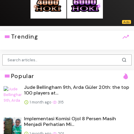
Trending
Popular
Jude Bellingham 9th, Arda Güler 20th: the top
100 players at...
1 month ago
315
Implementasi Komisi Ojol 8 Persen Masih
Menjadi Perhatian Mi...
1 month ago
201