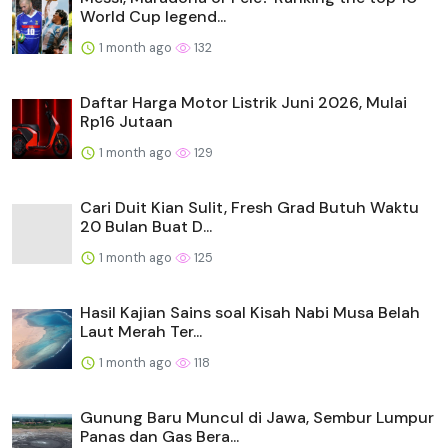
World Cup legend...
1 month ago
132
Daftar Harga Motor Listrik Juni 2026, Mulai
Rp16 Jutaan
1 month ago
129
Cari Duit Kian Sulit, Fresh Grad Butuh Waktu
20 Bulan Buat D...
1 month ago
125
Hasil Kajian Sains soal Kisah Nabi Musa Belah
Laut Merah Ter...
1 month ago
118
Gunung Baru Muncul di Jawa, Sembur Lumpur
Panas dan Gas Bera...