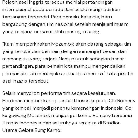
Pelatih asal Inggris tersebut menilai pertandingan
internasional pada periode Juni selalu menghadirkan
tantangan tersendiri. Para pemain, kata dia, baru
bergabung dengan tim nasional setelah menjalani musim
yang panjang bersama klub masing-masing.
"Kami memperkirakan Mozambik akan datang sebagai tim
yang terluka dan bermain dengan semangat besar, dan
memang itu yang terjadi. Namun untuk sebagian besar
pertandingan, para pemain kita mampu mengendalikan
permainan dan menunjukkan kualitas mereka," kata pelatih
asal Inggris tersebut.
Selain menyoroti performa tim secara keseluruhan,
Herdman memberikan apresiasi khusus kepada Ole Romeny
yang kembali menjadi penentu kemenangan Indonesia. Gol
ke gawang Mozambik menjadi gol kelima Romeny bersama
Timnas Indonesia dan seluruhnya tercipta di Stadion
Utama Gelora Bung Karno.