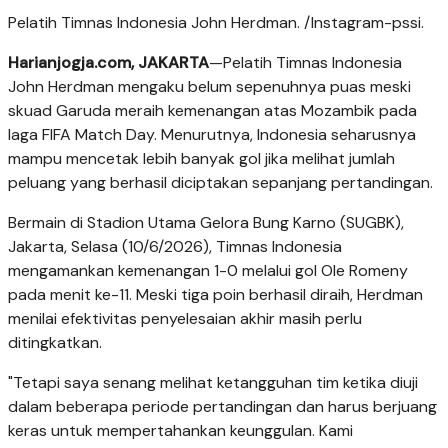
Pelatih Timnas Indonesia John Herdman. /Instagram-pssi.
Harianjogja.com, JAKARTA
—Pelatih Timnas Indonesia
John Herdman mengaku belum sepenuhnya puas meski
skuad Garuda meraih kemenangan atas Mozambik pada
laga FIFA Match Day. Menurutnya, Indonesia seharusnya
mampu mencetak lebih banyak gol jika melihat jumlah
peluang yang berhasil diciptakan sepanjang pertandingan.
Bermain di Stadion Utama Gelora Bung Karno (SUGBK),
Jakarta, Selasa (10/6/2026), Timnas Indonesia
mengamankan kemenangan 1-0 melalui gol Ole Romeny
pada menit ke-11. Meski tiga poin berhasil diraih, Herdman
menilai efektivitas penyelesaian akhir masih perlu
ditingkatkan.
"Tetapi saya senang melihat ketangguhan tim ketika diuji
dalam beberapa periode pertandingan dan harus berjuang
keras untuk mempertahankan keunggulan. Kami