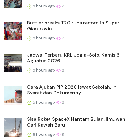
5 hours ago
7
Buttler breaks T20 runs record in Super
Giants win
5 hours ago
7
Jadwal Terbaru KRL Jogja-Solo, Kamis 6
Agustus 2026
5 hours ago
8
Cara Ajukan PIP 2026 lewat Sekolah, Ini
Syarat dan Dokumenny...
5 hours ago
8
Sisa Roket SpaceX Hantam Bulan, Ilmuwan
Cari Kawah Baru
6 hours ago
9