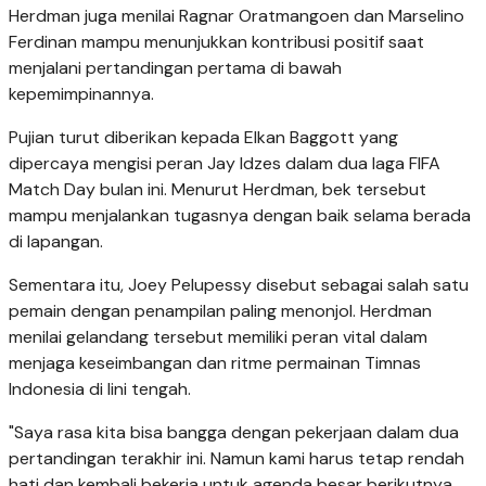
Herdman juga menilai Ragnar Oratmangoen dan Marselino
Ferdinan mampu menunjukkan kontribusi positif saat
menjalani pertandingan pertama di bawah
kepemimpinannya.
Pujian turut diberikan kepada Elkan Baggott yang
dipercaya mengisi peran Jay Idzes dalam dua laga FIFA
Match Day bulan ini. Menurut Herdman, bek tersebut
mampu menjalankan tugasnya dengan baik selama berada
di lapangan.
Sementara itu, Joey Pelupessy disebut sebagai salah satu
pemain dengan penampilan paling menonjol. Herdman
menilai gelandang tersebut memiliki peran vital dalam
menjaga keseimbangan dan ritme permainan Timnas
Indonesia di lini tengah.
"Saya rasa kita bisa bangga dengan pekerjaan dalam dua
pertandingan terakhir ini. Namun kami harus tetap rendah
hati dan kembali bekerja untuk agenda besar berikutnya