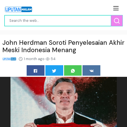
John Herdman Soroti Penyelesaian Akhir
Meski Indonesia Menang
1 month ago
54