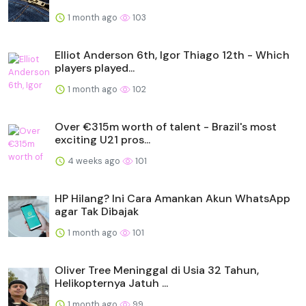
1 month ago
103
Elliot Anderson 6th, Igor Thiago 12th - Which
players played...
1 month ago
102
Over €315m worth of talent - Brazil's most
exciting U21 pros...
4 weeks ago
101
HP Hilang? Ini Cara Amankan Akun WhatsApp
agar Tak Dibajak
1 month ago
101
Oliver Tree Meninggal di Usia 32 Tahun,
Helikopternya Jatuh ...
1 month ago
99