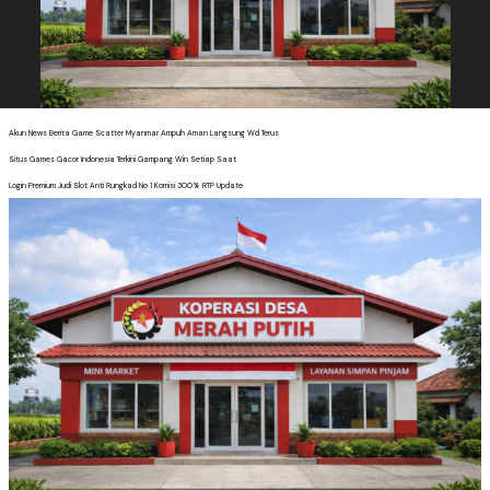
Akun News Berita Game Scatter Myanmar Ampuh Aman Langsung Wd Terus
Situs Games Gacor Indonesia Terkini Gampang Win Setiap Saat
Login Premium Judi Slot Anti Rungkad No 1 Komisi 300% RTP Update