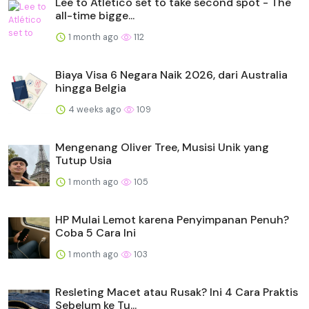
Lee to Atlético set to take second spot - The
all-time bigge...
1 month ago
112
Biaya Visa 6 Negara Naik 2026, dari Australia
hingga Belgia
4 weeks ago
109
Mengenang Oliver Tree, Musisi Unik yang
Tutup Usia
1 month ago
105
HP Mulai Lemot karena Penyimpanan Penuh?
Coba 5 Cara Ini
1 month ago
103
Resleting Macet atau Rusak? Ini 4 Cara Praktis
Sebelum ke Tu...