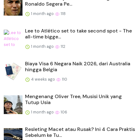
Ronaldo Segera Pe...
1 month ago
118
Lee to Atlético set to take second spot - The
all-time bigge...
1 month ago
112
Biaya Visa 6 Negara Naik 2026, dari Australia
hingga Belgia
4 weeks ago
110
Mengenang Oliver Tree, Musisi Unik yang
Tutup Usia
1 month ago
106
Resleting Macet atau Rusak? Ini 4 Cara Praktis
Sebelum ke Tu...