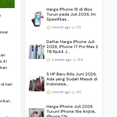
Harga iPhone 15 di iBox
Turun pada Juli 2026, Ini
n
Spesifikas...
1 month ago
172
besar
Daftar Harga iPhone Juli
2026, iPhone 17 Pro Max 2
TB Rp44 J...
kan
4 weeks ago
154
a 41
akan
5 HP Baru Rilis Juni 2026,
Ada yang Sudah Masuk di
Indonesia...
di hari
1 month ago
147
rikat,
Harga iPhone Juli 2026
Turun! iPhone 16e Anjlok,
iPhone 17e ...