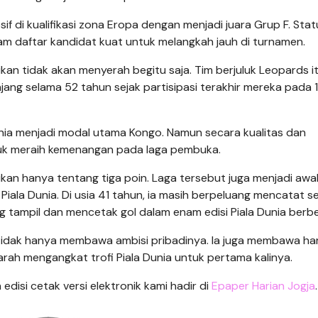
esif di kualifikasi zona Eropa dengan menjadi juara Grup F. Stat
 daftar kandidat kuat untuk melangkah jauh di turnamen.
kan tidak akan menyerah begitu saja. Tim berjuluk Leopards i
njang selama 52 tahun sejak partisipasi terakhir mereka pada
nia menjadi modal utama Kongo. Namun secara kualitas dan
tuk meraih kemenangan pada laga pembuka.
ukan hanya tentang tiga poin. Laga tersebut juga menjadi awal
Piala Dunia. Di usia 41 tahun, ia masih berpeluang mencatat s
 tampil dan mencetak gol dalam enam edisi Piala Dunia berb
 tidak hanya membawa ambisi pribadinya. Ia juga membawa h
h mengangkat trofi Piala Dunia untuk pertama kalinya.
n edisi cetak versi elektronik kami hadir di
Epaper Harian Jogja
.