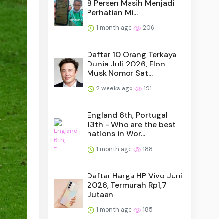
8 Persen Masih Menjadi
Perhatian Mi...
1 month ago
206
Daftar 10 Orang Terkaya
Dunia Juli 2026, Elon
Musk Nomor Sat...
2 weeks ago
191
England 6th, Portugal
13th - Who are the best
nations in Wor...
1 month ago
188
Daftar Harga HP Vivo Juni
2026, Termurah Rp1,7
Jutaan
1 month ago
185