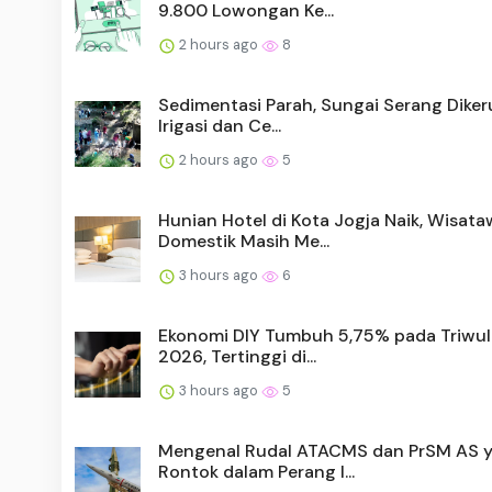
9.800 Lowongan Ke...
2 hours ago
8
Sedimentasi Parah, Sungai Serang Diker
Irigasi dan Ce...
2 hours ago
5
Hunian Hotel di Kota Jogja Naik, Wisat
Domestik Masih Me...
3 hours ago
6
Ekonomi DIY Tumbuh 5,75% pada Triwula
2026, Tertinggi di...
3 hours ago
5
Mengenal Rudal ATACMS dan PrSM AS 
Rontok dalam Perang I...