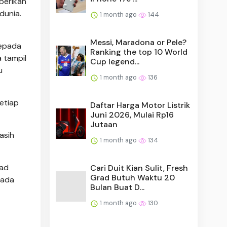
berikan
dunia.
1 month ago
144
Messi, Maradona or Pele?
kepada
Ranking the top 10 World
 tampil
Cup legend...
u
1 month ago
136
setiap
Daftar Harga Motor Listrik
Juni 2026, Mulai Rp16
Jutaan
asih
1 month ago
134
uad
Cari Duit Kian Sulit, Fresh
Grad Butuh Waktu 20
rada
Bulan Buat D...
1 month ago
130