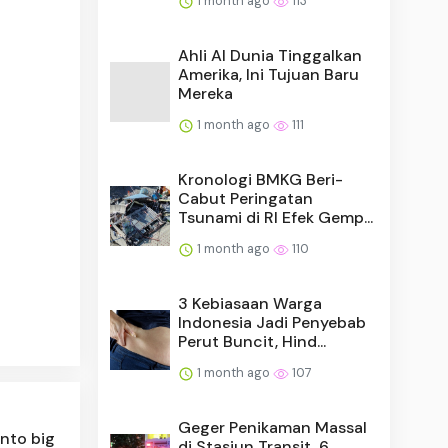
1 month ago
113
Ahli AI Dunia Tinggalkan
Amerika, Ini Tujuan Baru
Mereka
1 month ago
111
Kronologi BMKG Beri-
Cabut Peringatan
Tsunami di RI Efek Gemp...
1 month ago
110
3 Kebiasaan Warga
Indonesia Jadi Penyebab
Perut Buncit, Hind...
1 month ago
107
Geger Penikaman Massal
nto big
di Stasiun Transit, 6