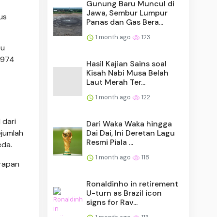
Gunung Baru Muncul di
Jawa, Sembur Lumpur
us
Panas dan Gas Bera...
1 month ago
123
tu
 1974
Hasil Kajian Sains soal
Kisah Nabi Musa Belah
Laut Merah Ter...
1 month ago
122
 dari
Dari Waka Waka hingga
ejumlah
Dai Dai, Ini Deretan Lagu
Resmi Piala ...
eda.
1 month ago
118
arapan
Ronaldinho in retirement
U-turn as Brazil icon
signs for Rav...