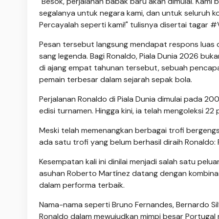
"Besok, perjalanan babak baru akan dimulai. Kami
segalanya untuk negara kami, dan untuk seluruh ko
Percayalah seperti kami!" tulisnya disertai taga
Pesan tersebut langsung mendapat respons luas 
sang legenda. Bagi Ronaldo, Piala Dunia 2026 buk
di ajang empat tahunan tersebut, sebuah pencap
pemain terbesar dalam sejarah sepak bola.
Perjalanan Ronaldo di Piala Dunia dimulai pada 2006
edisi turnamen. Hingga kini, ia telah mengoleksi 2
Meski telah memenangkan berbagai trofi bergengsi
ada satu trofi yang belum berhasil diraih Ronaldo: 
Kesempatan kali ini dinilai menjadi salah satu pe
asuhan Roberto Martínez datang dengan kombina
dalam performa terbaik.
Nama-nama seperti Bruno Fernandes, Bernardo Si
Ronaldo dalam mewujudkan mimpi besar Portugal m