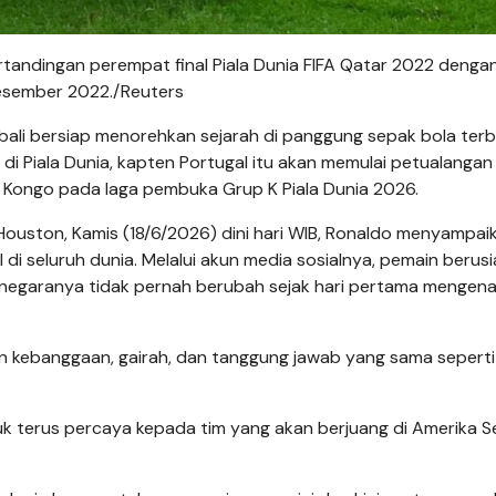
ertandingan perempat final Piala Dunia FIFA Qatar 2022 denga
Desember 2022./Reuters
bali bersiap menorehkan sejarah di panggung sepak bola ter
 di Piala Dunia, kapten Portugal itu akan memulai petualangan
Kongo pada laga pembuka Grup K Piala Dunia 2026.
 Houston, Kamis (18/6/2026) dini hari WIB, Ronaldo menyampai
i seluruh dunia. Melalui akun media sosialnya, pemain berusi
egaranya tidak pernah berubah sejak hari pertama mengen
kan kebanggaan, gairah, dan tanggung jawab yang sama seperti 
uk terus percaya kepada tim yang akan berjuang di Amerika Se