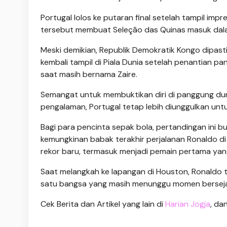
Portugal lolos ke putaran final setelah tampil impr
tersebut membuat Seleção das Quinas masuk dalam
Meski demikian, Republik Demokratik Kongo dipasti
kembali tampil di Piala Dunia setelah penantian pa
saat masih bernama Zaire.
Semangat untuk membuktikan diri di panggung du
pengalaman, Portugal tetap lebih diunggulkan un
Bagi para pencinta sepak bola, pertandingan ini b
kemungkinan babak terakhir perjalanan Ronaldo di 
rekor baru, termasuk menjadi pemain pertama yang
Saat melangkah ke lapangan di Houston, Ronaldo
satu bangsa yang masih menunggu momen bersejara
Cek Berita dan Artikel yang lain di
Harian Jogja
, da