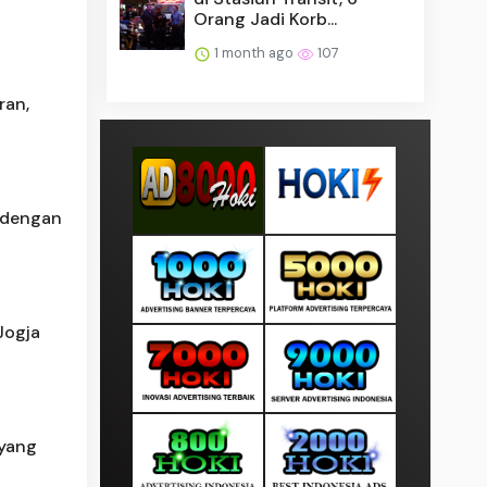
Orang Jadi Korb...
1 month ago
107
ran,
 dengan
Jogja
 yang