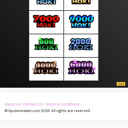
About Us
·
Contact Us
·
Terms & Conditions
·
© liputanmalam.com 2026. All rights are reserved