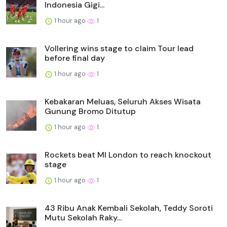
Indonesia Gigi...
1 hour ago
1
Vollering wins stage to claim Tour lead
before final day
1 hour ago
1
Kebakaran Meluas, Seluruh Akses Wisata
Gunung Bromo Ditutup
1 hour ago
1
Rockets beat MI London to reach knockout
stage
1 hour ago
1
43 Ribu Anak Kembali Sekolah, Teddy Soroti
Mutu Sekolah Raky...