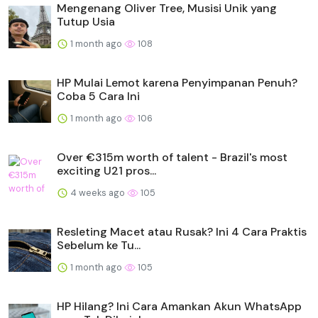
Mengenang Oliver Tree, Musisi Unik yang
Tutup Usia
1 month ago
108
HP Mulai Lemot karena Penyimpanan Penuh?
Coba 5 Cara Ini
1 month ago
106
Over €315m worth of talent - Brazil's most
exciting U21 pros...
4 weeks ago
105
Resleting Macet atau Rusak? Ini 4 Cara Praktis
Sebelum ke Tu...
1 month ago
105
HP Hilang? Ini Cara Amankan Akun WhatsApp