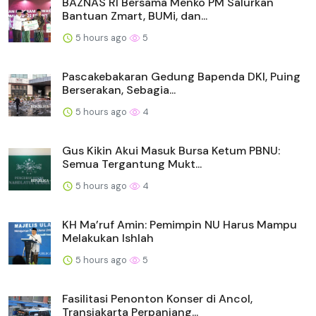
BAZNAS RI Bersama Menko PM Salurkan
Bantuan Zmart, BUMi, dan...
5 hours ago
5
Pascakebakaran Gedung Bapenda DKI, Puing
Berserakan, Sebagia...
5 hours ago
4
Gus Kikin Akui Masuk Bursa Ketum PBNU:
Semua Tergantung Mukt...
5 hours ago
4
KH Ma’ruf Amin: Pemimpin NU Harus Mampu
Melakukan Ishlah
5 hours ago
5
Fasilitasi Penonton Konser di Ancol,
Transjakarta Perpanjang...