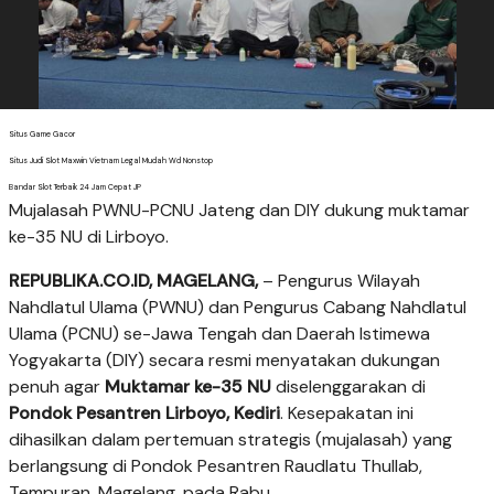
Situs Game Gacor
Situs Judi Slot Maxwin Vietnam Legal Mudah Wd Nonstop
Bandar Slot Terbaik 24 Jam Cepat JP
Mujalasah PWNU-PCNU Jateng dan DIY dukung muktamar
ke-35 NU di Lirboyo.
REPUBLIKA.CO.ID, MAGELANG,
– Pengurus Wilayah
Nahdlatul Ulama (PWNU) dan Pengurus Cabang Nahdlatul
Ulama (PCNU) se-Jawa Tengah dan Daerah Istimewa
Yogyakarta (DIY) secara resmi menyatakan dukungan
penuh agar
Muktamar ke-35 NU
diselenggarakan di
Pondok Pesantren Lirboyo, Kediri
. Kesepakatan ini
dihasilkan dalam pertemuan strategis (mujalasah) yang
berlangsung di Pondok Pesantren Raudlatu Thullab,
Tempuran, Magelang, pada Rabu.