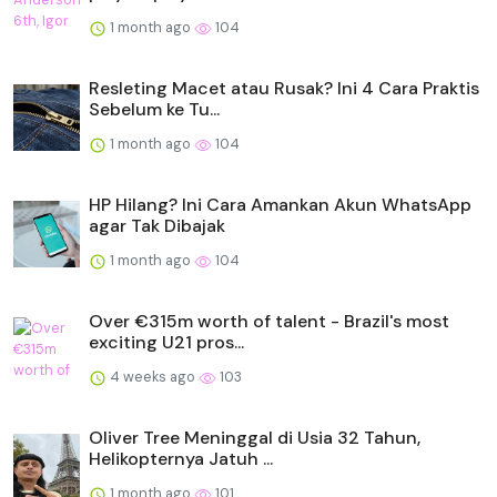
1 month ago
104
Resleting Macet atau Rusak? Ini 4 Cara Praktis
Sebelum ke Tu...
1 month ago
104
HP Hilang? Ini Cara Amankan Akun WhatsApp
agar Tak Dibajak
1 month ago
104
Over €315m worth of talent - Brazil's most
exciting U21 pros...
4 weeks ago
103
Oliver Tree Meninggal di Usia 32 Tahun,
Helikopternya Jatuh ...
1 month ago
101