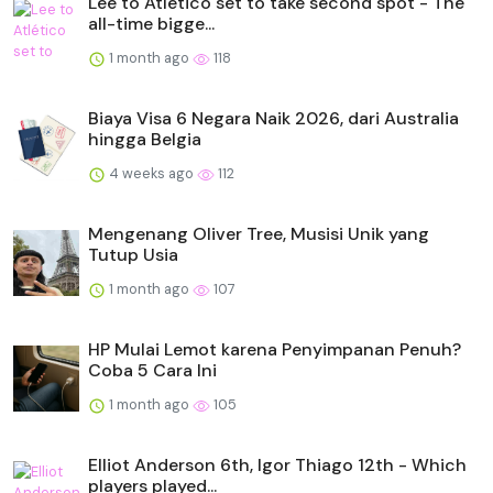
Lee to Atlético set to take second spot - The
all-time bigge...
1 month ago
118
Biaya Visa 6 Negara Naik 2026, dari Australia
hingga Belgia
4 weeks ago
112
Mengenang Oliver Tree, Musisi Unik yang
Tutup Usia
1 month ago
107
HP Mulai Lemot karena Penyimpanan Penuh?
Coba 5 Cara Ini
1 month ago
105
Elliot Anderson 6th, Igor Thiago 12th - Which
players played...