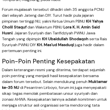
Forum mujalasah tersebut dihadiri oleh 35 anggota PCNU
dari wilayah Jateng dan DIY. Turut hadir pula jajaran
pimpinan tertinggi NU, yakni Ketua Umum PBNU
KH Yahya
Cholil Staquf
dan Waketum PBNU
Lora K. H. Amin Said
Husni
. Jajaran Syuriyah dan Tanfidziyah PWNU Jawa
Tengah yang dipimpin
KH Ubaidullah Shodaqoh
serta Rais
Syuriyah PWNU DIY
KH. Mas'ud Masduqi
juga hadir dalam
pertemuan penting ini.
Poin-Poin Penting Kesepakatan
Dalam keterangan resmi yang diterima, terdapat sejumlah
poin penting yang menjadi hasil kesepakatan bersama
dalam forum tersebut. Selain mendukung penuh
Muktamar
ke-35 NU
di Pesantren Lirboyo, forum ini juga menyepakati
sikap tegas menolak pembatasan unsur syuriyah dan
zonasi AHWA. Kesepakatan lainnya adalah komitmen untuk
menjaga struktur asli organisasi serta mendorong tata