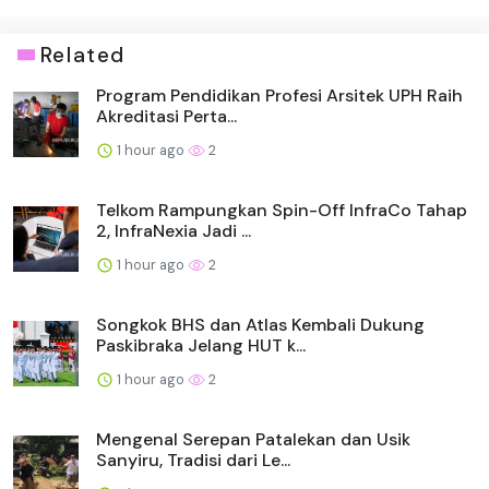
Related
Program Pendidikan Profesi Arsitek UPH Raih
Akreditasi Perta...
1 hour ago
2
Telkom Rampungkan Spin-Off InfraCo Tahap
2, InfraNexia Jadi ...
1 hour ago
2
Songkok BHS dan Atlas Kembali Dukung
Paskibraka Jelang HUT k...
1 hour ago
2
Mengenal Serepan Patalekan dan Usik
Sanyiru, Tradisi dari Le...