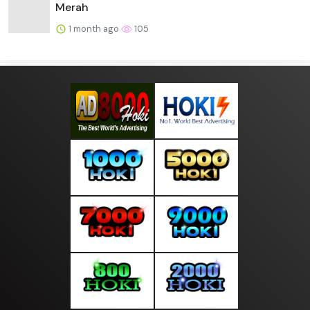
Merah
1 month ago
105