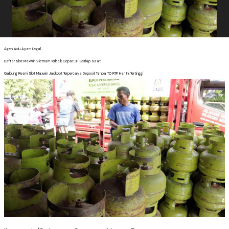
Agen Adu Ayam Legal
Daftar Slot Maxwin Vietnam Terbaik Cepat JP Setiap Saat
Gabung Resmi Slot Maxwin Jackpot Terpercaya Deposit Tanpa TO RTP Hari Ini Tertinggi