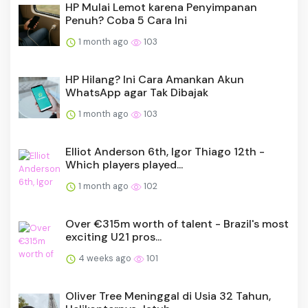
HP Mulai Lemot karena Penyimpanan
Penuh? Coba 5 Cara Ini
1 month ago
103
HP Hilang? Ini Cara Amankan Akun
WhatsApp agar Tak Dibajak
1 month ago
103
Elliot Anderson 6th, Igor Thiago 12th -
Which players played...
1 month ago
102
Over €315m worth of talent - Brazil's most
exciting U21 pros...
4 weeks ago
101
Oliver Tree Meninggal di Usia 32 Tahun,