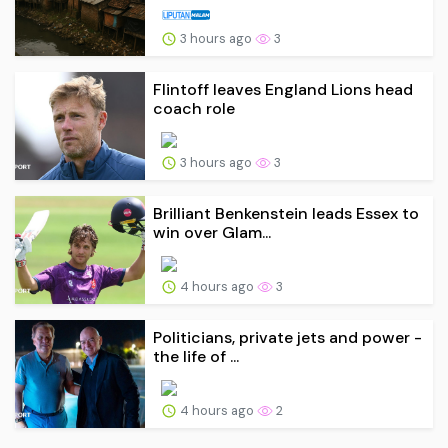
3 hours ago
3
Flintoff leaves England Lions head
coach role
3 hours ago
3
Brilliant Benkenstein leads Essex to
win over Glam...
4 hours ago
3
Politicians, private jets and power -
the life of ...
4 hours ago
2