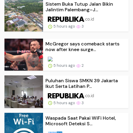
Sistem Buka Tutup Jalan Bikin
Jalintim Palembang–J...
5 hours ago
3
McGregor says comeback starts
now after knee surge...
5 hours ago
2
Puluhan Siswa SMKN 39 Jakarta
Ikut Serta Latihan P...
5 hours ago
3
Waspada Saat Pakai WiFi Hotel,
Microsoft Deteksi S...