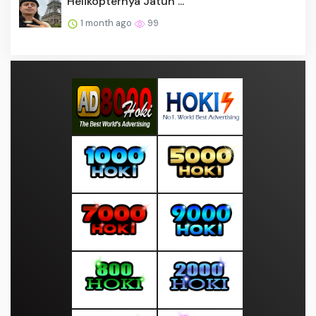
Helikopternya Jatuh ...
1 month ago
99