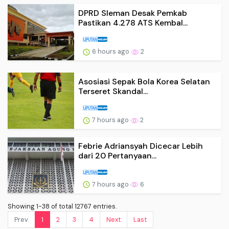
DPRD Sleman Desak Pemkab
Pastikan 4.278 ATS Kembal...
6 hours ago
2
Asosiasi Sepak Bola Korea Selatan
Terseret Skandal...
7 hours ago
2
Febrie Adriansyah Dicecar Lebih
dari 20 Pertanyaan...
7 hours ago
6
Showing 1-38 of total 12767 entries.
Prev.
1
2
3
4
Next
Last