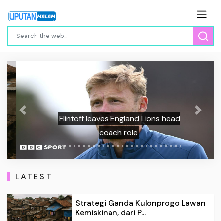
Previous
Next
Flintoff leaves England Lions head
coach role
LATEST
Strategi Ganda Kulonprogo Lawan
Kemiskinan, dari P...