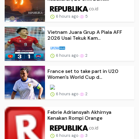
6 hours ago
5
Vietnam Juara Grup A Piala AFF
2026 Usai Tekuk Kam...
6 hours ago
2
France set to take part in U20
Women's World Cup d...
6 hours ago
2
Febrie Adriansyah Akhirnya
Kenakan Rompi Orange
6 hours ago
3