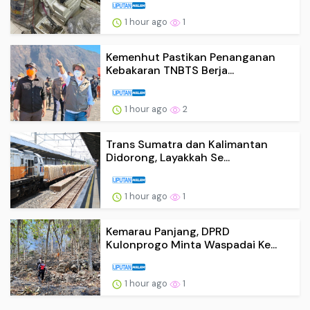
1 hour ago
1
Kemenhut Pastikan Penanganan
Kebakaran TNBTS Berja...
1 hour ago
2
Trans Sumatra dan Kalimantan
Didorong, Layakkah Se...
1 hour ago
1
Kemarau Panjang, DPRD
Kulonprogo Minta Waspadai Ke...
1 hour ago
1