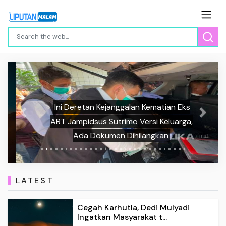
Ini Deretan Kejanggalan Kematian Eks
Previous
Next
ART Jampidsus Sutrimo Versi Keluarga,
Ada Dokumen Dihilangkan
LATEST
Cegah Karhutla, Dedi Mulyadi
Ingatkan Masyarakat t...