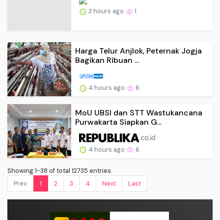
3 hours ago
1
Harga Telur Anjlok, Peternak Jogja
Bagikan Ribuan ...
4 hours ago
6
MoU UBSI dan STT Wastukancana
Purwakarta Siapkan G...
4 hours ago
6
Showing 1-38 of total 12735 entries.
Prev.
1
2
3
4
Next
Last