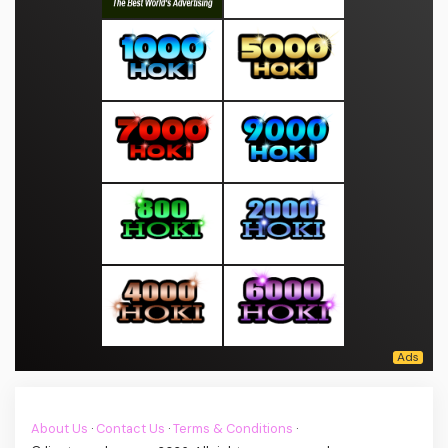
About Us
·
Contact Us
·
Terms & Conditions
·