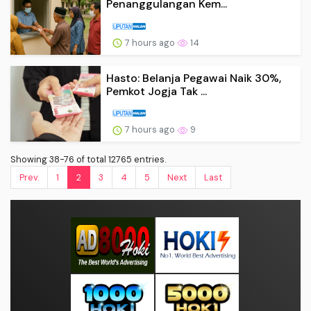
Penanggulangan Kem...
7 hours ago
14
Hasto: Belanja Pegawai Naik 30%,
Pemkot Jogja Tak ...
7 hours ago
9
Showing 38-76 of total 12765 entries.
Prev.
1
2
3
4
5
Next
Last