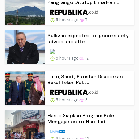
Pangrango Ditutup Lima Hari ...
5 hours ago
7
Sullivan expected to ignore safety
advice and atte...
5 hours ago
12
Turki, Saudi, Pakistan Dilaporkan
Bakal Teken Pakt...
5 hours ago
8
Hasto Siapkan Program Bule
Mengajar untuk Hari Jad...
6 hours ago
10