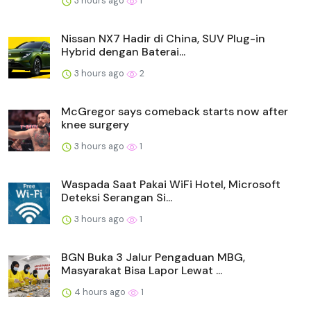
3 hours ago
1
Nissan NX7 Hadir di China, SUV Plug-in
Hybrid dengan Baterai...
3 hours ago
2
McGregor says comeback starts now after
knee surgery
3 hours ago
1
Waspada Saat Pakai WiFi Hotel, Microsoft
Deteksi Serangan Si...
3 hours ago
1
BGN Buka 3 Jalur Pengaduan MBG,
Masyarakat Bisa Lapor Lewat ...
4 hours ago
1