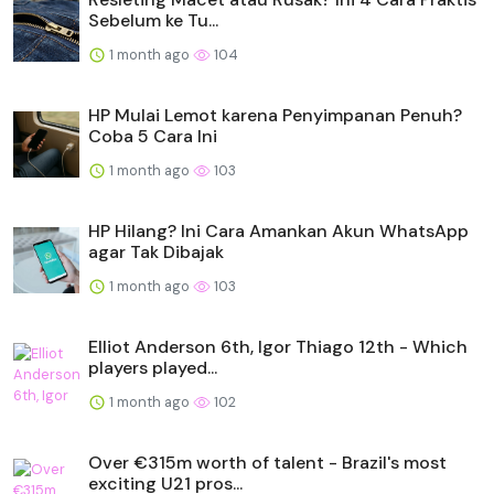
Sebelum ke Tu...
1 month ago
104
HP Mulai Lemot karena Penyimpanan Penuh?
Coba 5 Cara Ini
1 month ago
103
HP Hilang? Ini Cara Amankan Akun WhatsApp
agar Tak Dibajak
1 month ago
103
Elliot Anderson 6th, Igor Thiago 12th - Which
players played...
1 month ago
102
Over €315m worth of talent - Brazil's most
exciting U21 pros...