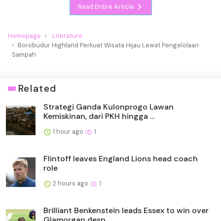
Read Entire Article
Homepage
Literature
Borobudur Highland Perkuat Wisata Hijau Lewat Pengelolaan
Sampah
Related
Strategi Ganda Kulonprogo Lawan
Kemiskinan, dari PKH hingga ...
1 hour ago
1
Flintoff leaves England Lions head coach
role
2 hours ago
1
Brilliant Benkenstein leads Essex to win over
Glamorgan desp...