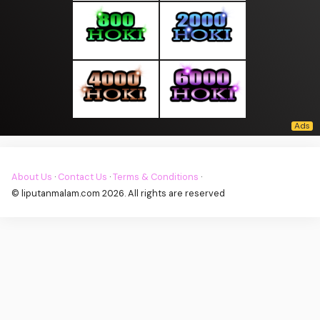
About Us
·
Contact Us
·
Terms & Conditions
·
© liputanmalam.com 2026. All rights are reserved