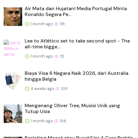
Air Mata dan Hujatan! Media Portugal Minta
Ronaldo Segera Pe...
1 month ago
118
Lee to Atlético set to take second spot - The
all-time bigge...
1 month ago
112
Biaya Visa 6 Negara Naik 2026, dari Australia
hingga Belgia
4 weeks ago
109
Mengenang Oliver Tree, Musisi Unik yang
Tutup Usia
1 month ago
106
Resleting Macet atau Rusak? Ini 4 Cara Praktis