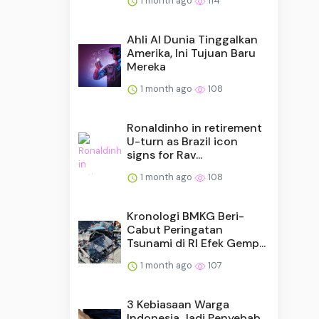
1 month ago
114
Ahli AI Dunia Tinggalkan
Amerika, Ini Tujuan Baru
Mereka
1 month ago
108
Ronaldinho in retirement
U-turn as Brazil icon
signs for Rav...
1 month ago
108
Kronologi BMKG Beri-
Cabut Peringatan
Tsunami di RI Efek Gemp...
1 month ago
107
3 Kebiasaan Warga
Indonesia Jadi Penyebab