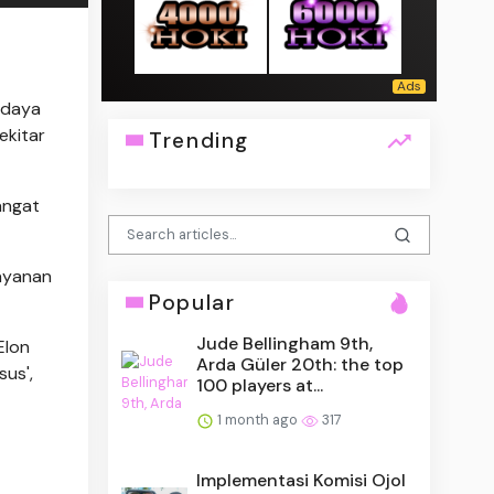
 daya
ekitar
Trending
angat
layanan
Popular
Jude Bellingham 9th,
Elon
Arda Güler 20th: the top
us',
100 players at...
1 month ago
317
Implementasi Komisi Ojol