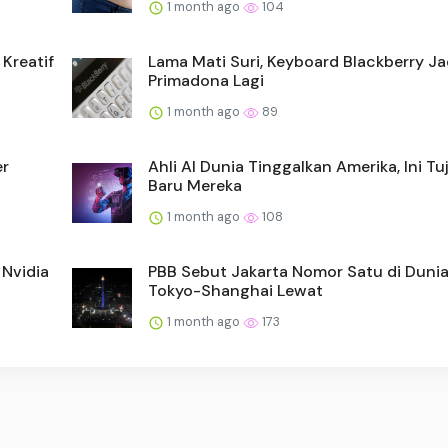
1 month ago
104
Kreatif
Lama Mati Suri, Keyboard Blackberry Ja
Primadona Lagi
1 month ago
89
er
Ahli AI Dunia Tinggalkan Amerika, Ini Tu
Baru Mereka
1 month ago
108
Nvidia
PBB Sebut Jakarta Nomor Satu di Dunia
Tokyo-Shanghai Lewat
1 month ago
173