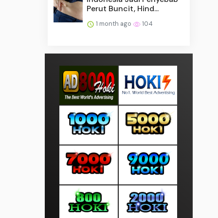
Perut Buncit, Hind...
1 month ago
104