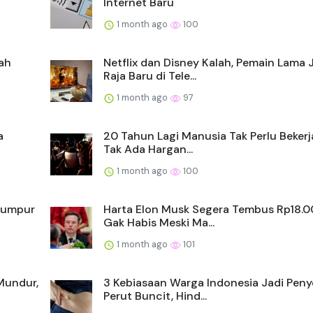
Internet Baru
1 month ago
100
dah
Netflix dan Disney Kalah, Pemain Lama 
Raja Baru di Tele...
1 month ago
97
a
20 Tahun Lagi Manusia Tak Perlu Bekerj
Tak Ada Hargan...
1 month ago
100
Lumpur
Harta Elon Musk Segera Tembus Rp18.0
Gak Habis Meski Ma...
1 month ago
101
Mundur,
3 Kebiasaan Warga Indonesia Jadi Pen
Perut Buncit, Hind...