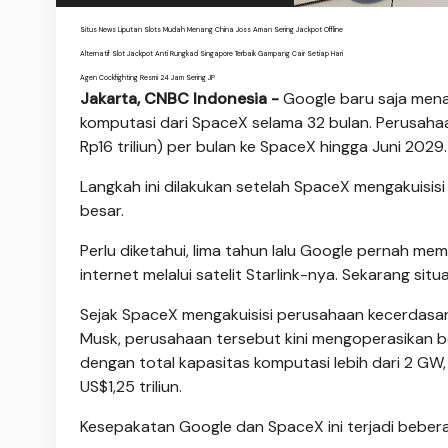
Situs News Liputan Slots Mudah Menang China Joss Aman Sering Jackpot Offline
Alternatif Slot Jackpot Anti Rungkad Singapore Terbaik Gampang Cair Setiap Hari
Agen Cockfighting Resmi 24 Jam Sering JP
Jakarta, CNBC Indonesia -
Google baru saja mena
komputasi dari SpaceX selama 32 bulan. Perusahaa
Rp16 triliun) per bulan ke SpaceX hingga Juni 2029.
Langkah ini dilakukan setelah SpaceX mengakuisisi
besar.
Perlu diketahui, lima tahun lalu Google pernah 
internet melalui satelit Starlink-nya. Sekarang situ
Sejak SpaceX mengakuisisi perusahaan kecerdasan 
Musk, perusahaan tersebut kini mengoperasikan be
dengan total kapasitas komputasi lebih dari 2 GW, 
US$1,25 triliun.
Kesepakatan Google dan SpaceX ini terjadi beber