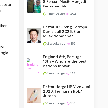
8 Persen Masih Menjadi
rosesor
Perhatian Mi...
i
1 month ago
202
ikan
Daftar 10 Orang Terkaya
Dunia Juli 2026, Elon
Musk Nomor Sat...
2 weeks ago
186
ai
oogle
England 6th, Portugal
13th - Who are the best
nations in Wor...
1 month ago
184
Daftar Harga HP Vivo Juni
2026, Termurah Rp1,7
Jutaan
1 month ago
180