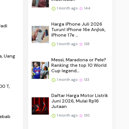
1 month ago
144
Harga iPhone Juli 2026
Jadi
Turun! iPhone 16e Anjlok,
iPhone 17e ...
1 month ago
138
a, Uang
Messi, Maradona or Pele?
Ranking the top 10 World
Cup legend...
1 month ago
133
00 T,
Daftar Harga Motor Listrik
Juni 2026, Mulai Rp16
Jutaan
1 month ago
130
yebab