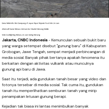
Demo Terkini Info Slot Gampang JP Japan Tepat Terjamin Pasti Win 24 Jam
Alternatif Game Terbaru Vietnam No 1 Mudah Menang Mobile
Web Cockfighting Terbaru 24 Jam Sering Menang
Jakarta, CNBC Indonesia
- Kemunculan sebuah bukit baru
yang warga setempat disebut "gunung baru" di Kabupaten
Grobogan, Jawe Tengah, sempat menjadi perbincangan di
media sosial. Banyak pihak bertanya apakah fenomena itu
berkaitan dengan aktivitas vulkanik atau munculnya
gunung api baru di Jawa.
Saat itu terjadi, ada gundukan tanah besar yang video dan
fotonya tersebar di media sosial. Tak cuma itu, gundukan
tanah itu memperlihatkan semburan tanah yang mirip
penampakan letusan gunung berapi.
Kejadian tak biasa ini lantas menimbulkan banyak