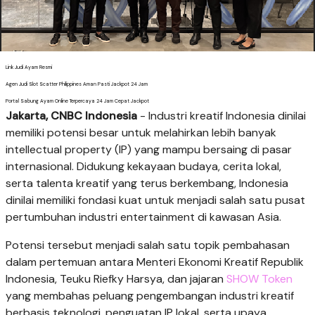
Link Judi Ayam Resmi
Agen Judi Slot Scatter Philippines Aman Pasti Jackpot 24 Jam
Portal Sabung Ayam Online Terpercaya 24 Jam Cepat Jackpot
Jakarta, CNBC Indonesia
- Industri kreatif Indonesia dinilai
memiliki potensi besar untuk melahirkan lebih banyak
intellectual property (IP) yang mampu bersaing di pasar
internasional. Didukung kekayaan budaya, cerita lokal,
serta talenta kreatif yang terus berkembang, Indonesia
dinilai memiliki fondasi kuat untuk menjadi salah satu pusat
pertumbuhan industri entertainment di kawasan Asia.
Potensi tersebut menjadi salah satu topik pembahasan
dalam pertemuan antara Menteri Ekonomi Kreatif Republik
Indonesia, Teuku Riefky Harsya, dan jajaran
SHOW Token
yang membahas peluang pengembangan industri kreatif
berbasis teknologi, penguatan IP lokal, serta upaya