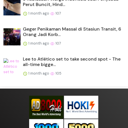
Perut Buncit, Hind...
1 month ago
107
Geger Penikaman Massal di Stasiun Transit, 6
Orang Jadi Korb...
1 month ago
107
Lee to Atlético set to take second spot - The
all-time bigge...
1 month ago
105