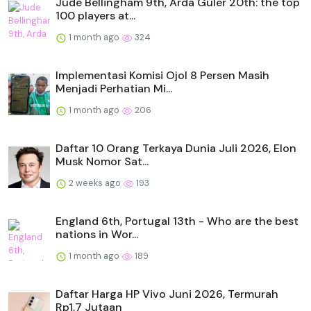
Jude Bellingham 9th, Arda Güler 20th: the top
100 players at...
1 month ago
324
Implementasi Komisi Ojol 8 Persen Masih
Menjadi Perhatian Mi...
1 month ago
206
Daftar 10 Orang Terkaya Dunia Juli 2026, Elon
Musk Nomor Sat...
2 weeks ago
193
England 6th, Portugal 13th - Who are the best
nations in Wor...
1 month ago
189
Daftar Harga HP Vivo Juni 2026, Termurah
Rp1,7 Jutaan