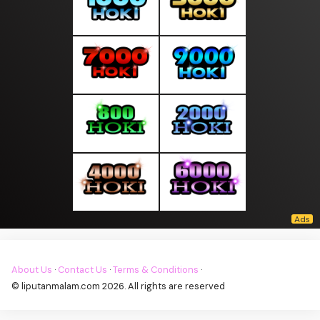
About Us
·
Contact Us
·
Terms & Conditions
·
© liputanmalam.com 2026. All rights are reserved