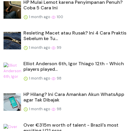
HP Mulai Lemot karena Penyimpanan Penuh?
Coba 5 Cara Ini
1 month ago
100
Resleting Macet atau Rusak? Ini 4 Cara Praktis
Sebelum ke Tu...
1 month ago
99
Elliot Anderson 6th, Igor Thiago 12th - Which
players played...
1 month ago
98
HP Hilang? Ini Cara Amankan Akun WhatsApp
agar Tak Dibajak
1 month ago
98
Over €315m worth of talent - Brazil's most
exciting U21 pros...