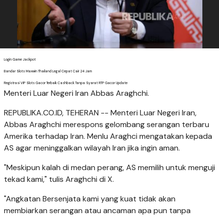
Login Game Jackpot
Bandar Slots Maxwin Thailand Legal Cepat Cair 24 Jam
Registrasi VIP Slots Gacor Terbaik Cashback Tanpa Syarat RTP Gacor Update
Menteri Luar Negeri Iran Abbas Araghchi.
REPUBLIKA.CO.ID, TEHERAN -- Menteri Luar Negeri Iran,
Abbas Araghchi merespons gelombang serangan terbaru
Amerika terhadap Iran. Menlu Araghci mengatakan kepada
AS agar meninggalkan wilayah Iran jika ingin aman.
"Meskipun kalah di medan perang, AS memilih untuk menguji
tekad kami," tulis Araghchi di X.
"Angkatan Bersenjata kami yang kuat tidak akan
membiarkan serangan atau ancaman apa pun tanpa