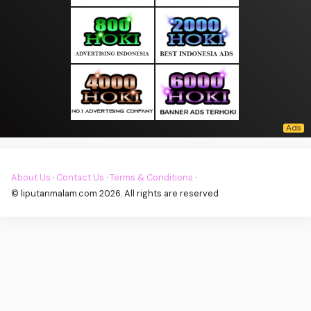
About Us
·
Contact Us
·
Terms & Conditions
·
© liputanmalam.com 2026. All rights are reserved