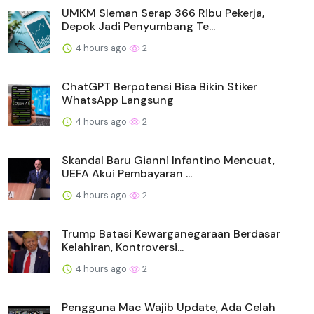
UMKM Sleman Serap 366 Ribu Pekerja,
Depok Jadi Penyumbang Te...
4 hours ago
2
ChatGPT Berpotensi Bisa Bikin Stiker
WhatsApp Langsung
4 hours ago
2
Skandal Baru Gianni Infantino Mencuat,
UEFA Akui Pembayaran ...
4 hours ago
2
Trump Batasi Kewarganegaraan Berdasar
Kelahiran, Kontroversi...
4 hours ago
2
Pengguna Mac Wajib Update, Ada Celah