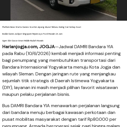
Platform News Warta Games Scatter Jepang Akurat Terbaru Sering Cair Setiap Saat
Bookie Game Jackpot Singapore Terpercaya Pasti Maxwin 24 Jam
Agen Slot Gacor Aman Mobile Mudah Maxwin
Harianjogja.com, JOGJA
—Jadwal DAMRI Bandara YIA
pada Rabu (10/6/2026) kembali menjadi informasi penting
bagi penumpang yang membutuhkan transportasi dari
Bandara Internasional Yogyakarta menuju Kota Jogja dan
wilayah Sleman. Dengan jaringan rute yang menjangkau
sejumlah titik strategis di Daerah Istimewa Yogyakarta
(DIY), layanan ini masih menjadi pilihan favorit wisatawan
maupun pelaku perjalanan bisnis.
Bus DAMRI Bandara YIA menawarkan perjalanan langsung
dari bandara menuju berbagai kawasan perkotaan dan
pusat mobilitas masyarakat dengan tarif Rp80.000 per
penumpang. Armada beroperasi sejak pagi hingga malam