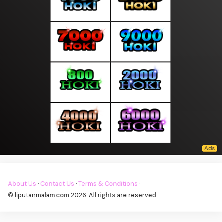
About Us
·
Contact Us
·
Terms & Conditions
·
© liputanmalam.com 2026. All rights are reserved