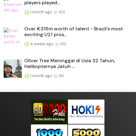
players played...
1 month ago
103
Over €315m worth of talent - Brazil's most
exciting U21 pros...
4 weeks ago
103
Oliver Tree Meninggal di Usia 32 Tahun,
Helikopternya Jatuh ...
1 month ago
99