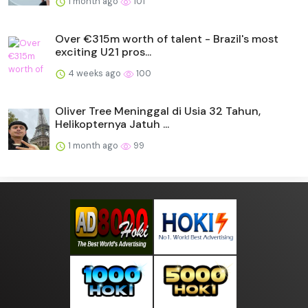
1 month ago
101
Over €315m worth of talent - Brazil's most
exciting U21 pros...
4 weeks ago
100
Oliver Tree Meninggal di Usia 32 Tahun,
Helikopternya Jatuh ...
1 month ago
99