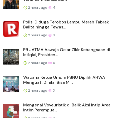
2 hours ago
4
Polisi Diduga Terobos Lampu Merah Tabrak
Balita hingga Tewas...
2 hours ago
3
PB JATMA Aswaja Gelar Zikir Kebangsaan di
Istiqlal, Presiden...
2 hours ago
6
Wacana Ketua Umum PBNU Dipilih AHWA
Menguat, Dinilai Bisa Mi...
2 hours ago
3
Mengenal Voyeuristik di Balik Aksi Intip Area
Intim Perempua...