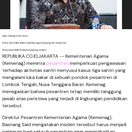
Agen Sabung Ayam Aman
Daftar Slot Online Terkini Cambodia Legal Gampang Win Setiap Hari
Resmi Game Terkini Thailand Gampang Jackpot
REPUBLIKA.CO.ID,JAKARTA -- Kementerian Agama
(Kemenag) meminta
pesantren
memperkuat pengawasan
terhadap aktivitas santri menyusul kasus tiga santri yang
mengalami luka bakar di sebuah pondok pesantren di
Lombok Tengah, Nusa Tenggara Barat. Kemenag
menegaskan bahwa pesantren tetap memiliki tanggung
jawab atas peristiwa yang terjadi di lingkungan pendidikan
tersebut.
Direktur Pesantren Kementerian Agama (Kemenag),
Basnang Said mengatakan insiden tersebut harus menjadi
pelajaran bagi seluruh pesantren agar meningkatkan