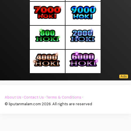
About Us
·
Contact Us
·
Terms & Conditions
·
© liputanmalam.com 2026. All rights are reserved