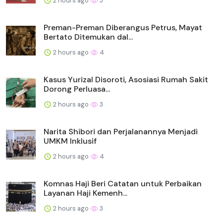
2 hours ago
3
Preman-Preman Diberangus Petrus, Mayat
Bertato Ditemukan dal...
2 hours ago
4
Kasus Yurizal Disoroti, Asosiasi Rumah Sakit
Dorong Perluasa...
2 hours ago
3
Narita Shibori dan Perjalanannya Menjadi
UMKM Inklusif
2 hours ago
4
Komnas Haji Beri Catatan untuk Perbaikan
Layanan Haji Kemenh...
2 hours ago
3