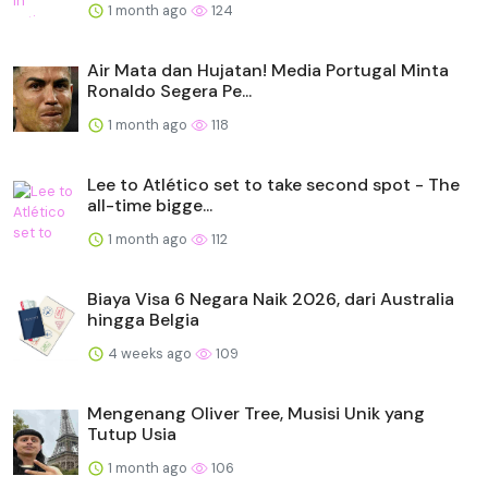
1 month ago
124
Air Mata dan Hujatan! Media Portugal Minta
Ronaldo Segera Pe...
1 month ago
118
Lee to Atlético set to take second spot - The
all-time bigge...
1 month ago
112
Biaya Visa 6 Negara Naik 2026, dari Australia
hingga Belgia
4 weeks ago
109
Mengenang Oliver Tree, Musisi Unik yang
Tutup Usia
1 month ago
106