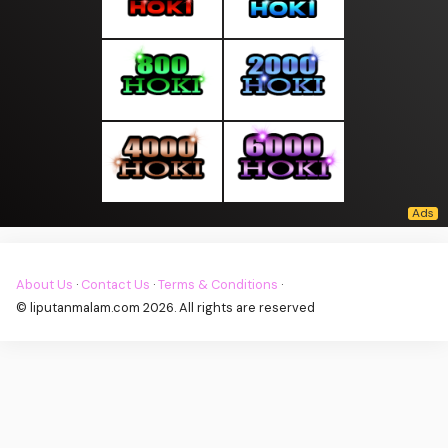
About Us
·
Contact Us
·
Terms & Conditions
·
© liputanmalam.com 2026. All rights are reserved