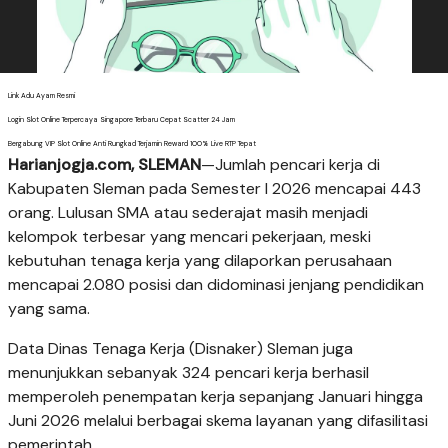
Link Adu Ayam Resmi
Login Slot Online Terpercaya Singapore Terbaru Cepat Scatter 24 Jam
Bergabung VIP Slot Online Anti Rungkad Terjamin Reward 100% Live RTP Tepat
Harianjogja.com, SLEMAN
—Jumlah pencari kerja di
Kabupaten Sleman pada Semester I 2026 mencapai 443
orang. Lulusan SMA atau sederajat masih menjadi
kelompok terbesar yang mencari pekerjaan, meski
kebutuhan tenaga kerja yang dilaporkan perusahaan
mencapai 2.080 posisi dan didominasi jenjang pendidikan
yang sama.
Data Dinas Tenaga Kerja (Disnaker) Sleman juga
menunjukkan sebanyak 324 pencari kerja berhasil
memperoleh penempatan kerja sepanjang Januari hingga
Juni 2026 melalui berbagai skema layanan yang difasilitasi
pemerintah.