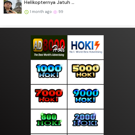
Helikopternya Jatuh ...
1 month ago
99