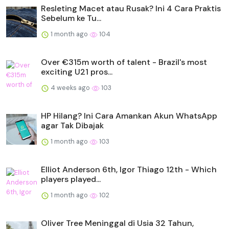
Resleting Macet atau Rusak? Ini 4 Cara Praktis
Sebelum ke Tu...
1 month ago
104
Over €315m worth of talent - Brazil's most
exciting U21 pros...
4 weeks ago
103
HP Hilang? Ini Cara Amankan Akun WhatsApp
agar Tak Dibajak
1 month ago
103
Elliot Anderson 6th, Igor Thiago 12th - Which
players played...
1 month ago
102
Oliver Tree Meninggal di Usia 32 Tahun,