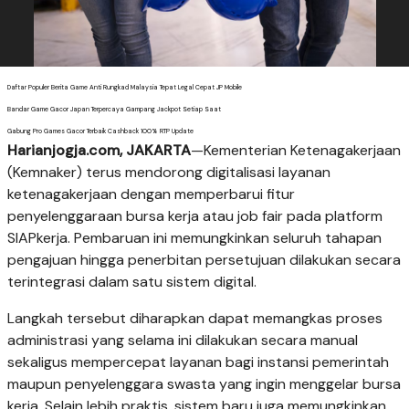
Daftar Populer Berita Game Anti Rungkad Malaysia Tepat Legal Cepat JP Mobile
Bandar Game Gacor Japan Terpercaya Gampang Jackpot Setiap Saat
Gabung Pro Games Gacor Terbaik Cashback 100% RTP Update
Harianjogja.com, JAKARTA
—Kementerian Ketenagakerjaan
(Kemnaker) terus mendorong digitalisasi layanan
ketenagakerjaan dengan memperbarui fitur
penyelenggaraan bursa kerja atau job fair pada platform
SIAPkerja. Pembaruan ini memungkinkan seluruh tahapan
pengajuan hingga penerbitan persetujuan dilakukan secara
terintegrasi dalam satu sistem digital.
Langkah tersebut diharapkan dapat memangkas proses
administrasi yang selama ini dilakukan secara manual
sekaligus mempercepat layanan bagi instansi pemerintah
maupun penyelenggara swasta yang ingin menggelar bursa
kerja. Selain lebih praktis, sistem baru juga memungkinkan