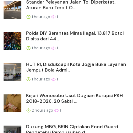
Standar Pelayanan Jalan Tol Diperketat,
Aturan Baru Terbit O...
1 hour ago
1
Polda DIY Berantas Miras Ilegal, 13.817 Botol
Disita dari 44...
1 hour ago
1
HUT RI, Disdukcapil Kota Jogja Buka Layanan
Jemput Bola Admi...
1 hour ago
1
Kejari Wonosobo Usut Dugaan Korupsi PKH
2018-2026, 20 Saksi ...
2 hours ago
1
Dukung MBG, BRIN Ciptakan Food Guard
Pendeteksi Pembusukan d...