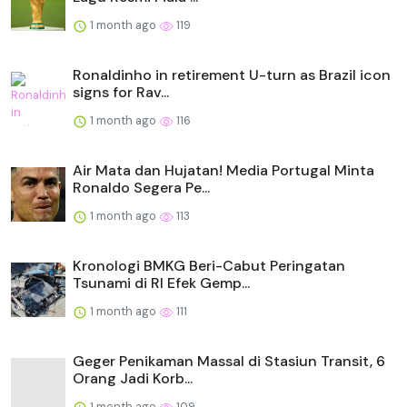
1 month ago
119
Ronaldinho in retirement U-turn as Brazil icon
signs for Rav...
1 month ago
116
Air Mata dan Hujatan! Media Portugal Minta
Ronaldo Segera Pe...
1 month ago
113
Kronologi BMKG Beri-Cabut Peringatan
Tsunami di RI Efek Gemp...
1 month ago
111
Geger Penikaman Massal di Stasiun Transit, 6
Orang Jadi Korb...
1 month ago
109