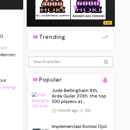
0.
Trending
esel
Menteri
Popular
por
 energi
Jude Bellingham 9th,
Arda Güler 20th: the top
100 players at...
1 month ago
332
Implementasi Komisi Ojol