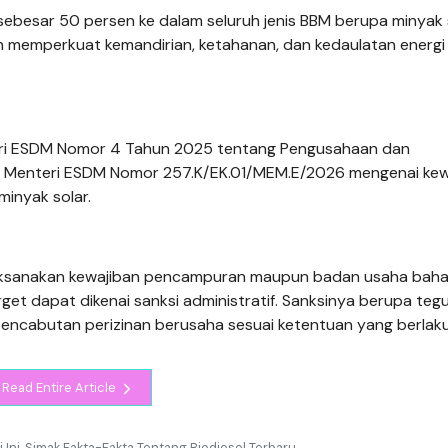
besar 50 persen ke dalam seluruh jenis BBM berupa minyak s
ah memperkuat kemandirian, ketahanan, dan kedaulatan energi
ri ESDM Nomor 4 Tahun 2025 tentang Pengusahaan dan
n Menteri ESDM Nomor 257.K/EK.01/MEM.E/2026 mengenai kew
inyak solar.
aksanakan kewajiban pencampuran maupun badan usaha baha
rget dapat dikenai sanksi administratif. Sanksinya berupa teg
 pencabutan perizinan berusaha sesuai ketentuan yang berlaku
Read Entire Article
Ini, Simak Fakta-Fakta Tentang Biodiesel Terbaru