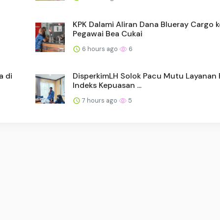
KPK Dalami Aliran Dana Blueray Cargo k
Pegawai Bea Cukai
6 hours ago
6
a di
DisperkimLH Solok Pacu Mutu Layanan P
Indeks Kepuasan ...
7 hours ago
5