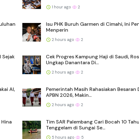
1 hour ago
2
Puluhan
Isu PHK Buruh Garmen di Cimahi, Ini Pe
Menperin
2 hours ago
2
l Sejak
Cek Progres Kampung Haji di Saudi, Ro
Ungkap Danantara Di...
2 hours ago
2
ai AI,
Pemerintah Masih Rahasiakan Besaran D
APBN 2026, Makin...
2 hours ago
2
 Hina
Tim SAR Palembang Cari Bocah 10 Tah
Tenggelam di Sungai Se...
5 hours ago
5