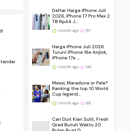
Daftar Harga iPhone Juli
2026, iPhone 17 Pro Max 2
TB Rp44 J...
di
1 month ago
157
Harga iPhone Juli 2026
Turun! iPhone 16e Anjlok,
iPhone 17e ...
Standar
1 month ago
146
Messi, Maradona or Pele?
Ranking the top 10 World
k
Cup legend...
1 month ago
138
Cari Duit Kian Sulit, Fresh
l
Grad Butuh Waktu 20
Bulan Buat D...