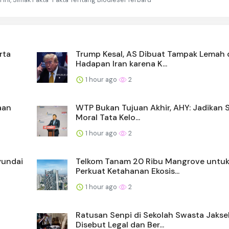
rta
Trump Kesal, AS Dibuat Tampak Lemah 
Hadapan Iran karena K...
1 hour ago
2
aan
WTP Bukan Tujuan Akhir, AHY: Jadikan 
Moral Tata Kelo...
1 hour ago
2
yundai
Telkom Tanam 20 Ribu Mangrove untu
Perkuat Ketahanan Ekosis...
1 hour ago
2
Ratusan Senpi di Sekolah Swasta Jakse
Disebut Legal dan Ber...