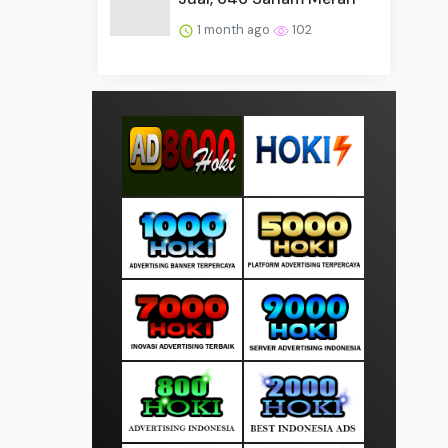
1 month ago
102