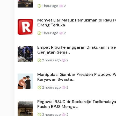
1 hour ago
2
Monyet Liar Masuk Pemukiman di Riau 
Orang Terluka
1 hour ago
2
Empat Ribu Pelanggaran Dilakukan Israe
Genjatan Senja...
2 hours ago
2
Manipulasi Gambar Presiden Prabowo Pak
Karyawan Swasta...
2 hours ago
2
Pegawai RSUD dr Soekardjo Tasikmalaya
Pasien BPJS Mengu...
3 hours ago
2