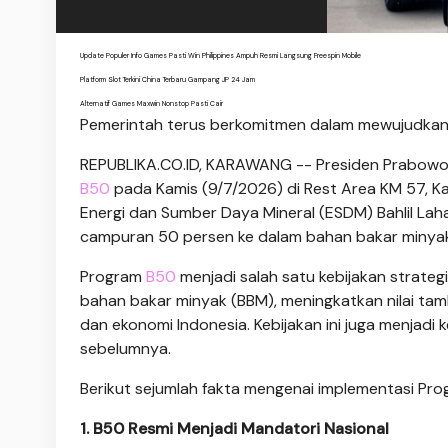
Update Populer Info Games Pasti Win Philippines Ampuh Resmi Langsung Freespin Mobile
Platform Slot Terkini China Terbaru Gampang JP 24 Jam
Alternatif Games Maxwin Nonstop Pasti Cair
Pemerintah terus berkomitmen dalam mewujudkan k
REPUBLIKA.CO.ID, KARAWANG -- Presiden Prabowo
B50
pada Kamis (9/7/2026) di Rest Area KM 57, K
Energi dan Sumber Daya Mineral (ESDM) Bahlil Lah
campuran 50 persen ke dalam bahan bakar minyak j
Program
B50
menjadi salah satu kebijakan strat
bahan bakar minyak (BBM), meningkatkan nilai ta
dan ekonomi Indonesia. Kebijakan ini juga menjadi
sebelumnya.
Berikut sejumlah fakta mengenai implementasi Pro
1. B50 Resmi Menjadi Mandatori Nasional