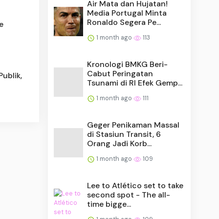
Air Mata dan Hujatan!
Media Portugal Minta
Ronaldo Segera Pe...
e
1 month ago
113
Kronologi BMKG Beri-
Cabut Peringatan
ublik,
Tsunami di RI Efek Gemp...
1 month ago
111
Geger Penikaman Massal
di Stasiun Transit, 6
Orang Jadi Korb...
1 month ago
109
Lee to Atlético set to take
second spot - The all-
time bigge...