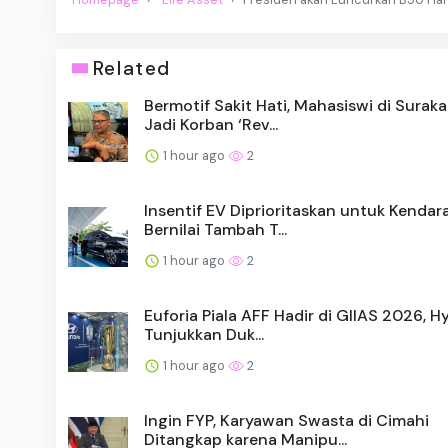
Related
Bermotif Sakit Hati, Mahasiswi di Suraka
Jadi Korban ‘Rev...
1 hour ago
2
Insentif EV Diprioritaskan untuk Kendar
Bernilai Tambah T...
1 hour ago
2
Euforia Piala AFF Hadir di GIIAS 2026, H
Tunjukkan Duk...
1 hour ago
2
Ingin FYP, Karyawan Swasta di Cimahi
Ditangkap karena Manipu...