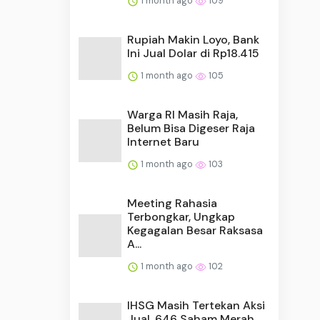
1 month ago
109
Rupiah Makin Loyo, Bank
Ini Jual Dolar di Rp18.415
1 month ago
105
Warga RI Masih Raja,
Belum Bisa Digeser Raja
Internet Baru
1 month ago
103
Meeting Rahasia
Terbongkar, Ungkap
Kegagalan Besar Raksasa
A...
1 month ago
102
IHSG Masih Tertekan Aksi
Jual, 646 Saham Merah