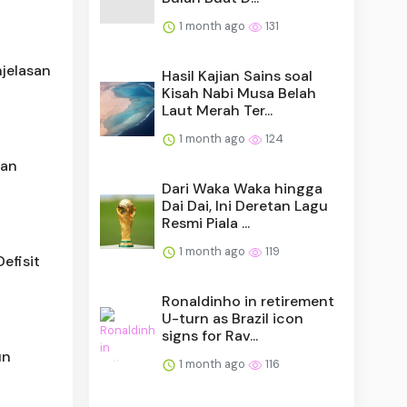
1 month ago
131
njelasan
Hasil Kajian Sains soal
Kisah Nabi Musa Belah
Laut Merah Ter...
1 month ago
124
san
Dari Waka Waka hingga
Dai Dai, Ini Deretan Lagu
Resmi Piala ...
1 month ago
119
efisit
Ronaldinho in retirement
U-turn as Brazil icon
signs for Rav...
un
1 month ago
116