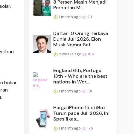
8 Persen Masih Menjadi
olar.
Perhatian Mi...
1 month ago
211
Daftar 10 Orang Terkaya
Dunia Juli 2026, Elon
Musk Nomor Sat...
ajiban
2 weeks ago
196
England 6th, Portugal
13th - Who are the best
nations in Wor...
n bakar
uran
1 month ago
191
.
Harga iPhone 15 di iBox
Turun pada Juli 2026, Ini
Spesifikas...
1 month ago
175