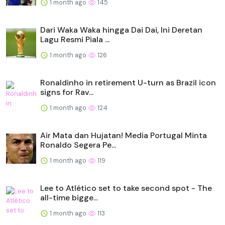
1 month ago
145
Dari Waka Waka hingga Dai Dai, Ini Deretan
Lagu Resmi Piala ...
1 month ago
126
Ronaldinho in retirement U-turn as Brazil icon
signs for Rav...
1 month ago
124
Air Mata dan Hujatan! Media Portugal Minta
Ronaldo Segera Pe...
1 month ago
119
Lee to Atlético set to take second spot - The
all-time bigge...
1 month ago
113