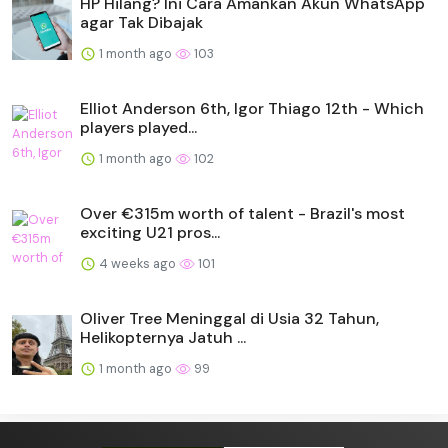
HP Hilang? Ini Cara Amankan Akun WhatsApp
agar Tak Dibajak
1 month ago
103
Elliot Anderson 6th, Igor Thiago 12th - Which
players played...
1 month ago
102
Over €315m worth of talent - Brazil's most
exciting U21 pros...
4 weeks ago
101
Oliver Tree Meninggal di Usia 32 Tahun,
Helikopternya Jatuh ...
1 month ago
99