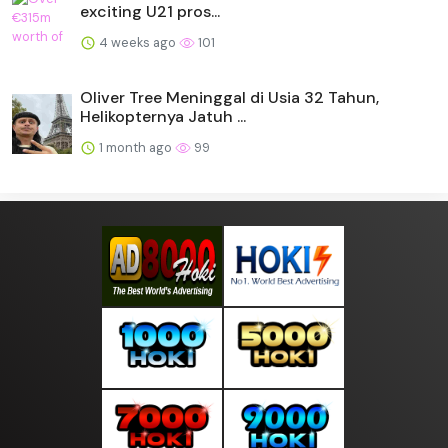
exciting U21 pros...
4 weeks ago
101
Oliver Tree Meninggal di Usia 32 Tahun,
Helikopternya Jatuh ...
1 month ago
99