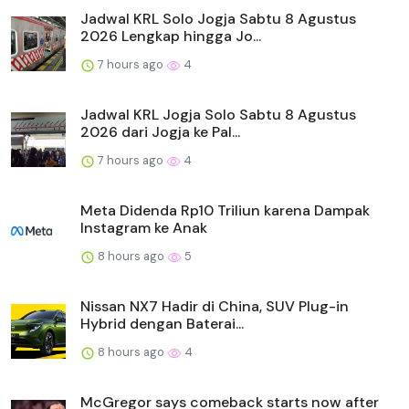
Jadwal KRL Solo Jogja Sabtu 8 Agustus
2026 Lengkap hingga Jo...
7 hours ago
4
Jadwal KRL Jogja Solo Sabtu 8 Agustus
2026 dari Jogja ke Pal...
7 hours ago
4
Meta Didenda Rp10 Triliun karena Dampak
Instagram ke Anak
8 hours ago
5
Nissan NX7 Hadir di China, SUV Plug-in
Hybrid dengan Baterai...
8 hours ago
4
McGregor says comeback starts now after