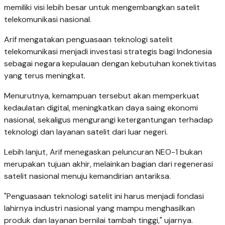
memiliki visi lebih besar untuk mengembangkan satelit
telekomunikasi nasional.
Arif mengatakan penguasaan teknologi satelit
telekomunikasi menjadi investasi strategis bagi Indonesia
sebagai negara kepulauan dengan kebutuhan konektivitas
yang terus meningkat.
Menurutnya, kemampuan tersebut akan memperkuat
kedaulatan digital, meningkatkan daya saing ekonomi
nasional, sekaligus mengurangi ketergantungan terhadap
teknologi dan layanan satelit dari luar negeri.
Lebih lanjut, Arif menegaskan peluncuran NEO-1 bukan
merupakan tujuan akhir, melainkan bagian dari regenerasi
satelit nasional menuju kemandirian antariksa.
"Penguasaan teknologi satelit ini harus menjadi fondasi
lahirnya industri nasional yang mampu menghasilkan
produk dan layanan bernilai tambah tinggi," ujarnya.