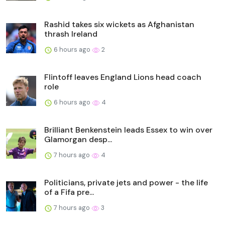
Rashid takes six wickets as Afghanistan
thrash Ireland
6 hours ago
2
Flintoff leaves England Lions head coach
role
6 hours ago
4
Brilliant Benkenstein leads Essex to win over
Glamorgan desp...
7 hours ago
4
Politicians, private jets and power - the life
of a Fifa pre...
7 hours ago
3