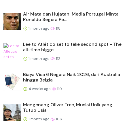
Air Mata dan Hujatan! Media Portugal Minta
Ronaldo Segera Pe...
1 month ago
118
Lee to Atlético set to take second spot - The
all-time bigge...
1 month ago
112
Biaya Visa 6 Negara Naik 2026, dari Australia
hingga Belgia
4 weeks ago
110
Mengenang Oliver Tree, Musisi Unik yang
Tutup Usia
1 month ago
106