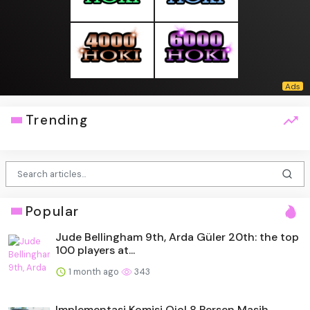
Trending
Popular
Jude Bellingham 9th, Arda Güler 20th: the top
100 players at...
1 month ago
343
Implementasi Komisi Ojol 8 Persen Masih