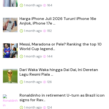
1 month ago
164
Harga iPhone Juli 2026 Turun! iPhone 16e
Anjlok, iPhone 17e ...
1 month ago
152
Messi, Maradona or Pele? Ranking the top 10
World Cup legend...
1 month ago
144
Dari Waka Waka hingga Dai Dai, Ini Deretan
Lagu Resmi Piala ...
1 month ago
126
Ronaldinho in retirement U-turn as Brazil icon
signs for Rav...
1 month ago
124