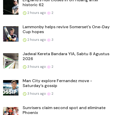
historic 62
2 hours ago
2
Lammonby helps revive Somerset's One-Day
Cup hopes
2 hours ago
3
Jadwal Kereta Bandara YIA, Sabtu 8 Agustus
2026
3 hours ago
2
Man City explore Fernandez move -
Saturday's gossip
3 hours ago
2
Sunrisers claim second spot and eliminate
Phoenix