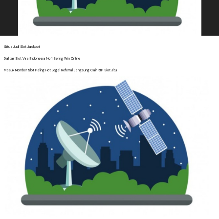
Situs Judi Slot Jackpot
Daftar Slot Viral Indonesia No 1 Sering Win Online
Masuk Member Slot Paling Hot Legal Referral Langsung Cair RTP Slot Jitu