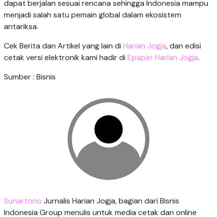
dapat berjalan sesuai rencana sehingga Indonesia mampu
menjadi salah satu pemain global dalam ekosistem
antariksa.
Cek Berita dan Artikel yang lain di
Harian Jogja
, dan edisi
cetak versi elektronik kami hadir di
Epaper Harian Jogja
.
Sumber : Bisnis
Sunartono
Jurnalis Harian Jogja, bagian dari Bisnis
Indonesia Group menulis untuk media cetak dan online