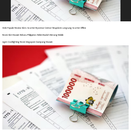
Web Populer Review Slots Scatter Myanmar Cermat Terupdate Langsung Scatter Offline
Resmi Slot Maxwin Terbaru Philippines Terkini Mudah Menang Mobile
Agen Cockfighting Resmi Singapore Gampang Maxwin