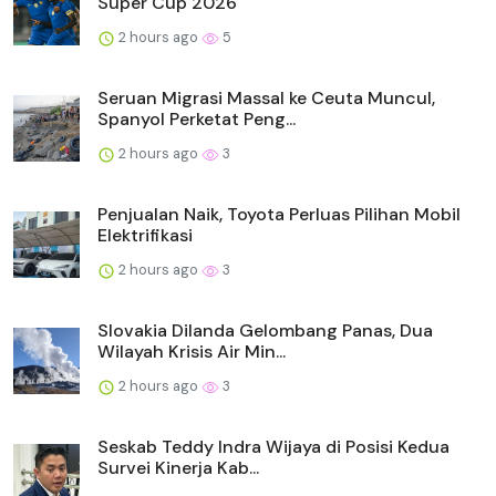
Super Cup 2026
2 hours ago
5
Seruan Migrasi Massal ke Ceuta Muncul,
Spanyol Perketat Peng...
2 hours ago
3
Penjualan Naik, Toyota Perluas Pilihan Mobil
Elektrifikasi
2 hours ago
3
Slovakia Dilanda Gelombang Panas, Dua
Wilayah Krisis Air Min...
2 hours ago
3
Seskab Teddy Indra Wijaya di Posisi Kedua
Survei Kinerja Kab...