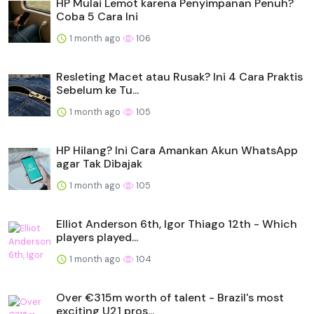
HP Mulai Lemot karena Penyimpanan Penuh?
Coba 5 Cara Ini
1 month ago
106
Resleting Macet atau Rusak? Ini 4 Cara Praktis
Sebelum ke Tu...
1 month ago
105
HP Hilang? Ini Cara Amankan Akun WhatsApp
agar Tak Dibajak
1 month ago
105
Elliot Anderson 6th, Igor Thiago 12th - Which
players played...
1 month ago
104
Over €315m worth of talent - Brazil's most
exciting U21 pros...