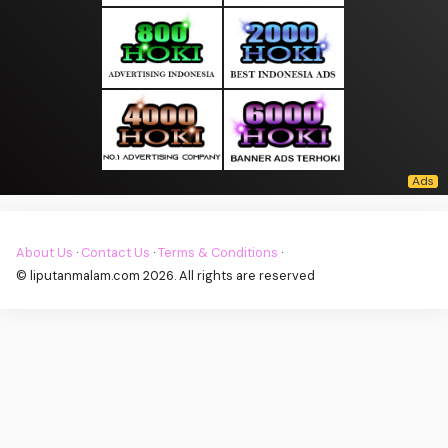
About Us
·
Contact Us
·
Terms & Conditions
·
© liputanmalam.com 2026. All rights are reserved