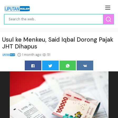
Usul ke Menkeu, Said Iqbal Dorong Pajak
JHT Dihapus
1 month ago
51