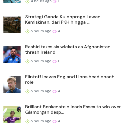
4 hours ago
1
Strategi Ganda Kulonprogo Lawan
Kemiskinan, dari PKH hingga ...
5 hours ago
4
Rashid takes six wickets as Afghanistan
thrash Ireland
5 hours ago
1
Flintoff leaves England Lions head coach
role
5 hours ago
4
Brilliant Benkenstein leads Essex to win over
Glamorgan desp...
5 hours ago
4