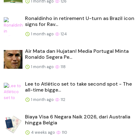
1 month ago
126
Ronaldinho in retirement U-turn as Brazil icon
signs for Rav...
1 month ago
124
Air Mata dan Hujatan! Media Portugal Minta
Ronaldo Segera Pe...
1 month ago
118
Lee to Atlético set to take second spot - The
all-time bigge...
1 month ago
112
Biaya Visa 6 Negara Naik 2026, dari Australia
hingga Belgia
4 weeks ago
110