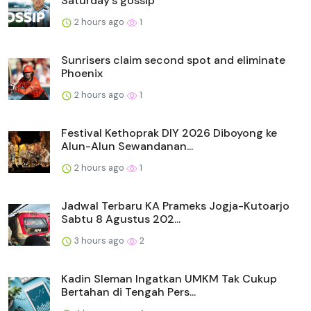
Saturday's gossip
2 hours ago
1
Sunrisers claim second spot and eliminate
Phoenix
2 hours ago
1
Festival Kethoprak DIY 2026 Diboyong ke
Alun-Alun Sewandanan...
2 hours ago
1
Jadwal Terbaru KA Prameks Jogja-Kutoarjo
Sabtu 8 Agustus 202...
3 hours ago
2
Kadin Sleman Ingatkan UMKM Tak Cukup
Bertahan di Tengah Pers...