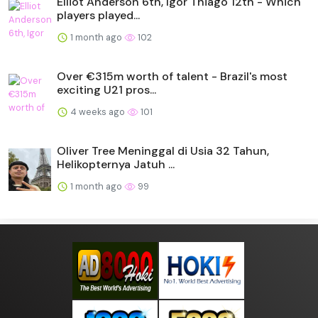
Elliot Anderson 6th, Igor Thiago 12th - Which
players played...
1 month ago
102
Over €315m worth of talent - Brazil's most
exciting U21 pros...
4 weeks ago
101
Oliver Tree Meninggal di Usia 32 Tahun,
Helikopternya Jatuh ...
1 month ago
99