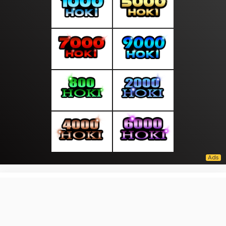
About Us
·
Contact Us
·
Terms & Conditions
·
© liputanmalam.com 2026. All rights are reserved