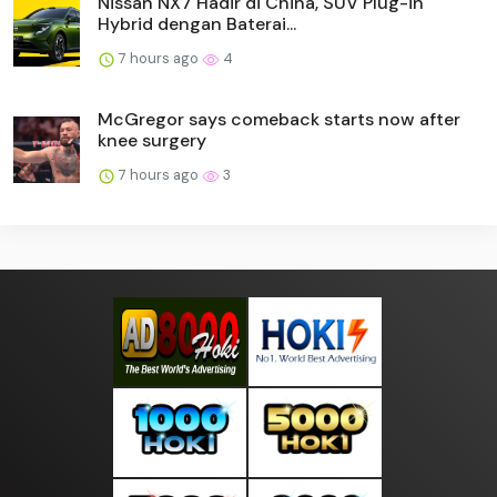
Nissan NX7 Hadir di China, SUV Plug-in
Hybrid dengan Baterai...
7 hours ago
4
McGregor says comeback starts now after
knee surgery
7 hours ago
3