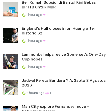
Beli Rumah Subsidi di Bantul Kini Bebas
BPHTB untuk MBR
1 hour ago
1
England's Hull closes in on Huang after
historic 62
1 hour ago
1
Lammonby helps revive Somerset's One-Day
Cup hopes
1 hour ago
1
Jadwal Kereta Bandara YIA, Sabtu 8 Agustus
2026
2 hours ago
1
Man City explore Fernandez move -