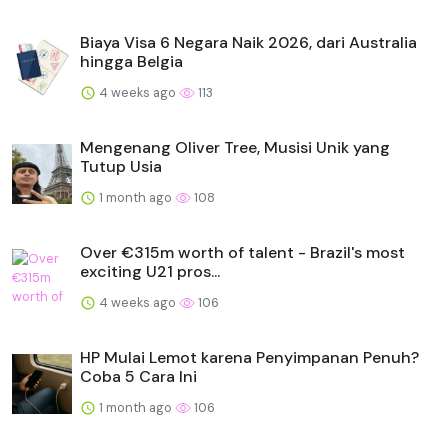
Biaya Visa 6 Negara Naik 2026, dari Australia
hingga Belgia
4 weeks ago
113
Mengenang Oliver Tree, Musisi Unik yang
Tutup Usia
1 month ago
108
Over €315m worth of talent - Brazil's most
exciting U21 pros...
4 weeks ago
106
HP Mulai Lemot karena Penyimpanan Penuh?
Coba 5 Cara Ini
1 month ago
106