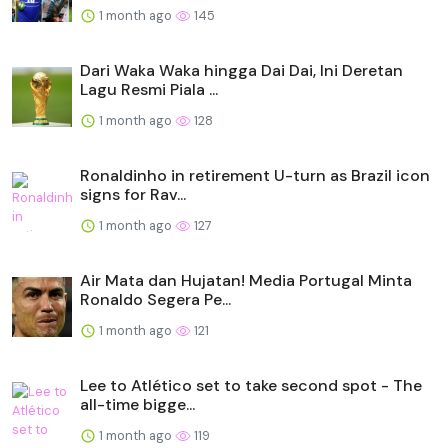
1 month ago
145
Dari Waka Waka hingga Dai Dai, Ini Deretan
Lagu Resmi Piala ...
1 month ago
128
Ronaldinho in retirement U-turn as Brazil icon
signs for Rav...
1 month ago
127
Air Mata dan Hujatan! Media Portugal Minta
Ronaldo Segera Pe...
1 month ago
121
Lee to Atlético set to take second spot - The
all-time bigge...
1 month ago
119