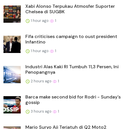
Xabi Alonso Terpukau Atmosfer Suporter
Chelsea di SUGBK
1 hour ago
1
Fifa criticises campaign to oust president
Infantino
1 hour ago
1
Industri Alas Kaki RI Tumbuh 11,3 Persen, Ini
Penopangnya
2 hours ago
1
Barca make second bid for Rodri - Sunday's
gossip
3 hours ago
1
Mario Suryo Aji Terjatuh di Q2 Moto2