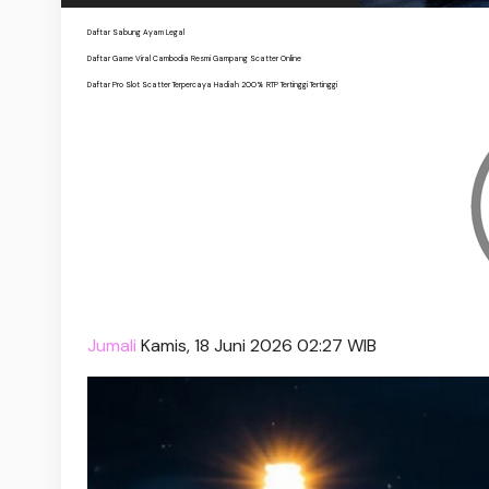
Daftar Sabung Ayam Legal
Daftar Game Viral Cambodia Resmi Gampang Scatter Online
Daftar Pro Slot Scatter Terpercaya Hadiah 200% RTP Tertinggi Tertinggi
Jumali
Kamis, 18 Juni 2026 02:27 WIB