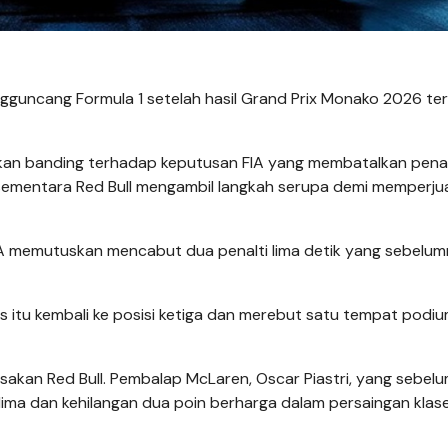
gguncang Formula 1 setelah hasil Grand Prix Monako 2026 t
an banding terhadap keputusan FIA yang membatalkan penalt
y, sementara Red Bull mengambil langkah serupa demi memperj
 FIA memutuskan mencabut dua penalti lima detik yang sebelu
itu kembali ke posisi ketiga dan merebut satu tempat podi
kan Red Bull. Pembalap McLaren, Oscar Piastri, yang sebel
 kelima dan kehilangan dua poin berharga dalam persaingan kla