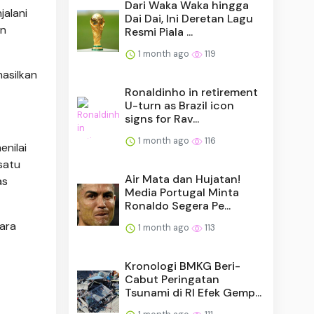
Dari Waka Waka hingga
jalani
Dai Dai, Ini Deretan Lagu
an
Resmi Piala ...
1 month ago
119
hasilkan
Ronaldinho in retirement
U-turn as Brazil icon
signs for Rav...
1 month ago
116
enilai
satu
Air Mata dan Hujatan!
as
Media Portugal Minta
Ronaldo Segera Pe...
tara
1 month ago
113
Kronologi BMKG Beri-
Cabut Peringatan
Tsunami di RI Efek Gemp...