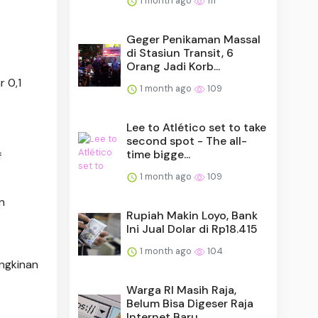
1 month ago
111
Geger Penikaman Massal
di Stasiun Transit, 6
Orang Jadi Korb...
r 0,1
1 month ago
109
Lee to Atlético set to take
second spot - The all-
time bigge...
f
1 month ago
109
n
Rupiah Makin Loyo, Bank
Ini Jual Dolar di Rp18.415
1 month ago
104
ungkinan
Warga RI Masih Raja,
Belum Bisa Digeser Raja
Internet Baru