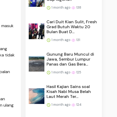
1 month ago
138
Cari Duit Kian Sulit, Fresh
u masuk
Grad Butuh Waktu 20
Bulan Buat D...
1 month ago
131
jang
Gunung Baru Muncul di
ka tidak
Jawa, Sembur Lumpur
Panas dan Gas Bera...
oalan
1 month ago
125
Hasil Kajian Sains soal
Kisah Nabi Musa Belah
Laut Merah Ter...
man
n ulang
1 month ago
124