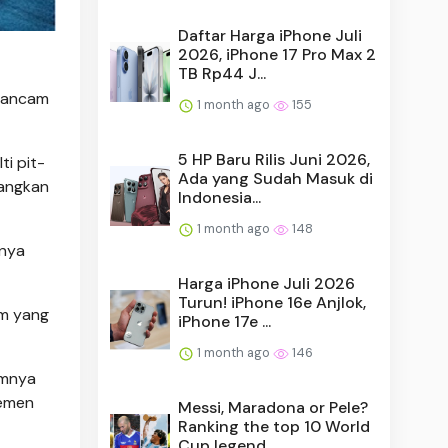
Daftar Harga iPhone Juli
2026, iPhone 17 Pro Max 2
TB Rp44 J...
erancam
1 month ago
155
5 HP Baru Rilis Juni 2026,
i pit-
Ada yang Sudah Masuk di
uangkan
Indonesia...
1 month ago
148
mnya
Harga iPhone Juli 2026
Turun! iPhone 16e Anjlok,
um yang
iPhone 17e ...
1 month ago
146
umnya
semen
Messi, Maradona or Pele?
Ranking the top 10 World
Cup legend...