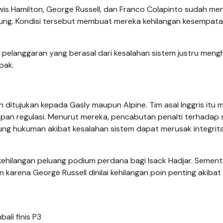
ewis Hamilton, George Russell, dan Franco Colapinto sudah men
ung. Kondisi tersebut membuat mereka kehilangan kesempat
na pelanggaran yang berasal dari kesalahan sistem justru meng
pak.
itujukan kepada Gasly maupun Alpine. Tim asal Inggris itu m
apan regulasi. Menurut mereka, pencabutan penalti terhadap 
ng hukuman akibat kesalahan sistem dapat merusak integrit
kehilangan peluang podium perdana bagi Isack Hadjar. Semen
arena George Russell dinilai kehilangan poin penting akibat
bali finis P3