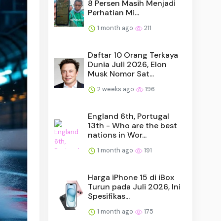
8 Persen Masih Menjadi
Perhatian Mi...
1 month ago
211
Daftar 10 Orang Terkaya
Dunia Juli 2026, Elon
Musk Nomor Sat...
2 weeks ago
196
England 6th, Portugal
13th - Who are the best
nations in Wor...
1 month ago
191
Harga iPhone 15 di iBox
Turun pada Juli 2026, Ini
Spesifikas...
1 month ago
175