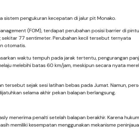
da sistem pengukuran kecepatan di jalur pit Monako.
nagement (FOM), terdapat perubahan posisi barrier di pint
 sekitar 77 sentimeter. Perubahan kecil tersebut ternyata
n otomatis.
sarkan waktu tempuh pada jarak tertentu, pengurangan pan
elaju melebihi batas 60 km/jam, meskipun secara nyata mere
n tersebut sejak sesi latihan bebas pada Jumat. Namun, pers
 dijatuhkan selama akhir pekan balapan berlangsung.
Gasly menerima penalti setelah balapan berakhir. Karena huku
 masih memiliki kesempatan menggunakan mekanisme peninjaua