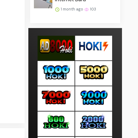
1 month ago
103