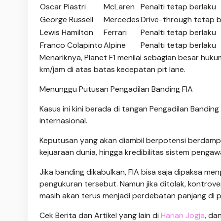
Oscar Piastri
McLaren
Penalti tetap berlaku
George Russell
Mercedes
Drive-through tetap b
Lewis Hamilton
Ferrari
Penalti tetap berlaku
Franco Colapinto
Alpine
Penalti tetap berlaku
Menariknya, Planet F1 menilai sebagian besar huku
km/jam di atas batas kecepatan pit lane.
Menunggu Putusan Pengadilan Banding FIA
Kasus ini kini berada di tangan Pengadilan Bandin
internasional.
Keputusan yang akan diambil berpotensi berdampa
kejuaraan dunia, hingga kredibilitas sistem penga
Jika banding dikabulkan, FIA bisa saja dipaksa men
pengukuran tersebut. Namun jika ditolak, kontrove
masih akan terus menjadi perdebatan panjang di 
Cek Berita dan Artikel yang lain di
Harian Jogja
, da