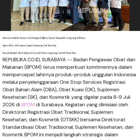
Akun Live Buletin Games Anti Rungkad Filipina Akurat Terpopuler Langsung Full Terus
Agen Slots Viral Japan Legal Gampang Cair Nonstop
Masuk Member Slot Paling Hot Favorit Promo Langsung Cair RTP Real Time
REPUBLIKA.CO.ID, SURABAYA -- Badan Pengawas Obat dan
Makanan (BPOM) terus memperkuat komitmennya dalam
mempercepat lahirnya produk-produk unggulan Indonesia
melalui penyelenggaraan One Stop Services Registrasi
Obat Bahan Alam (OBA), Obat Kuasi (OK), Suplemen
Kesehatan (SK), dan Kosmetik yang digelar pada 8-9 Juli
2026 di
BPOM
di Surabaya. Kegiatan yang diinisiasi oleh
Direktorat Registrasi Obat Tradisional, Suplemen
Kesehatan, dan Kosmetik (OTSKK) bersama Direktorat
Standardisasi Obat Tradisional, Suplemen Kesehatan, dan
Kosmetik BPOM ini menjadi langkah strategis dalam