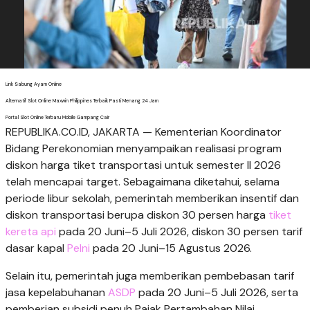
Link Sabung Ayam Online
Alternatif Slot Online Maxwin Philippines Terbaik Pasti Menang 24 Jam
Portal Slot Online Terbaru Mobile Gampang Cair
REPUBLIKA.CO.ID, JAKARTA — Kementerian Koordinator
Bidang Perekonomian menyampaikan realisasi program
diskon harga tiket transportasi untuk semester II 2026
telah mencapai target. Sebagaimana diketahui, selama
periode libur sekolah, pemerintah memberikan insentif dan
diskon transportasi berupa diskon 30 persen harga
tiket
kereta api
pada 20 Juni–5 Juli 2026, diskon 30 persen tarif
dasar kapal
Pelni
pada 20 Juni–15 Agustus 2026.
Selain itu, pemerintah juga memberikan pembebasan tarif
jasa kepelabuhanan
ASDP
pada 20 Juni–5 Juli 2026, serta
pemberian subsidi penuh Pajak Pertambahan Nilai