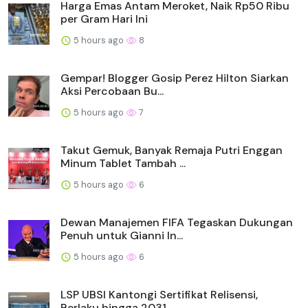
Harga Emas Antam Meroket, Naik Rp50 Ribu
per Gram Hari Ini
5 hours ago
8
Gempar! Blogger Gosip Perez Hilton Siarkan
Aksi Percobaan Bu...
5 hours ago
7
Takut Gemuk, Banyak Remaja Putri Enggan
Minum Tablet Tambah ...
5 hours ago
6
Dewan Manajemen FIFA Tegaskan Dukungan
Penuh untuk Gianni In...
5 hours ago
6
LSP UBSI Kantongi Sertifikat Relisensi,
Berlaku hingga 2031