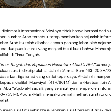
 diplomatik internasional Sriwijaya tidak hanya berasal dari 
mber-sumber Arab tersebut tetap memberikan sejumlah inform
er Arab itu telah dibahas secara panjang lebar oleh sejara
erupa dua pucuk surat yang menjadi bukti kuat bahwa Maharaj
lifah di Timur Tengah.
Timur Tengah dan Kepulauan Nusantara Abad XVII-VXIII
menje
luan surat, dikutip oleh al-Jahizh (Amr al-Bahr, 163–255 H/
dasarkan tiga isnad yang dinilai tepercaya. Al-Jahizh memper
kepada Khalifah Muawiyah (41 H/661 M) dari al-Haytsam bin A
Abu Ya'qub al-Tsaqafi, yang selanjutnya memperoleh inform
53–753 M). Abd al-Malik mengaku pernah melihat surat itu di 
wafat.
aan surat itu sehingga isi lengkap surat tersebut tidak dike