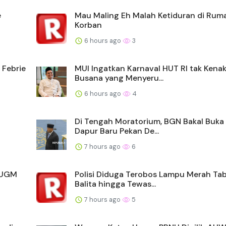
e
Mau Maling Eh Malah Ketiduran di Rum
Korban
6 hours ago
3
 Febrie
MUI Ingatkan Karnaval HUT RI tak Kena
Busana yang Menyeru...
6 hours ago
4
Di Tengah Moratorium, BGN Bakal Buka 
Dapur Baru Pekan De...
7 hours ago
6
A UGM
Polisi Diduga Terobos Lampu Merah Ta
Balita hingga Tewas...
7 hours ago
5