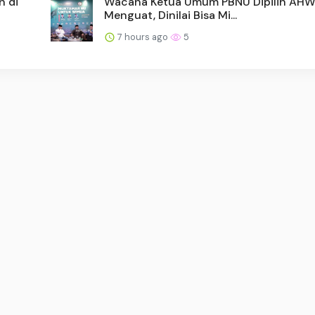
n di
Wacana Ketua Umum PBNU Dipilih AH
Menguat, Dinilai Bisa Mi...
7 hours ago
5