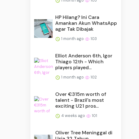
1 month ago
103
HP Hilang? Ini Cara
Amankan Akun WhatsApp
agar Tak Dibajak
1 month ago
103
Elliot Anderson 6th, Igor
Thiago 12th - Which
players played...
1 month ago
102
Over €315m worth of
talent - Brazil's most
exciting U21 pros...
4 weeks ago
101
Oliver Tree Meninggal di
Usia 32 Tahun,