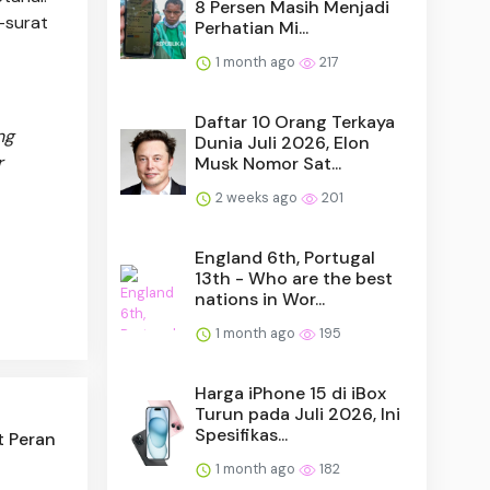
8 Persen Masih Menjadi
-surat
Perhatian Mi...
1 month ago
217
Daftar 10 Orang Terkaya
ng
Dunia Juli 2026, Elon
r
Musk Nomor Sat...
2 weeks ago
201
England 6th, Portugal
13th - Who are the best
nations in Wor...
1 month ago
195
Harga iPhone 15 di iBox
Turun pada Juli 2026, Ini
Spesifikas...
t Peran
1 month ago
182