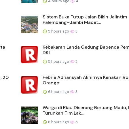
4 hours ago
4
a
Sistem Buka Tutup Jalan Bikin Jalintim
Palembang–Jambi Macet...
5 hours ago
3
rta
Kebakaran Landa Gedung Bapenda Pe
DKI
5 hours ago
3
, 20
Febrie Adriansyah Akhirnya Kenakan R
Orange
6 hours ago
3
Warga di Riau Diserang Beruang Madu,
Turunkan Tim Lak...
6 hours ago
5