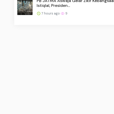
PB JATMA Aswaja Gelar Zikir Kebangsaa
Istiqlal, Presiden...
7 hours ago
9