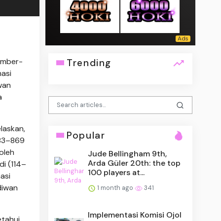
sumber-
Trending
asi
wan
a
laskan,
Popular
783–869
oleh
Jude Bellingham 9th,
Arda Güler 20th: the top
di (114–
100 players at...
asi
diwan
1 month ago
341
Implementasi Komisi Ojol
tahui.