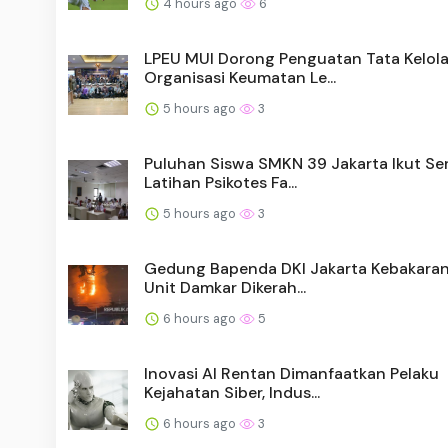
4 hours ago
6
LPEU MUI Dorong Penguatan Tata Kelol
Organisasi Keumatan Le...
5 hours ago
3
Puluhan Siswa SMKN 39 Jakarta Ikut Se
Latihan Psikotes Fa...
5 hours ago
3
Gedung Bapenda DKI Jakarta Kebakaran
Unit Damkar Dikerah...
6 hours ago
5
Inovasi AI Rentan Dimanfaatkan Pelaku
Kejahatan Siber, Indus...
6 hours ago
3