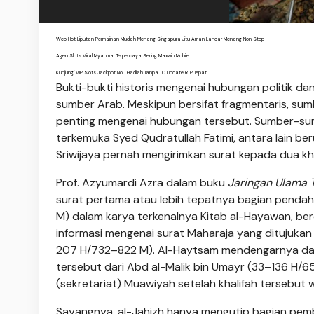
Web Hot Liputan Permainan Mudah Menang Singapura Jitu Aman Lancar Menang Non Stop
Agen Slots Viral Myanmar Terpercaya Sering Maxwin Mobile
Kunjungi VIP Slots Jackpot No 1 Hadiah Tanpa TO Update RTP Tepat
Bukti-bukti historis mengenai hubungan politik dan
sumber Arab. Meskipun bersifat fragmentaris, su
penting mengenai hubungan tersebut. Sumber-sumb
terkemuka Syed Qudratullah Fatimi, antara lain b
Sriwijaya pernah mengirimkan surat kepada dua kha
Prof. Azyumardi Azra dalam buku
Jaringan Ulama 
surat pertama atau lebih tepatnya bagian pendahu
M) dalam karya terkenalnya Kitab al-Hayawan, ber
informasi mengenai surat Maharaja yang ditujukan 
207 H/732–822 M). Al-Haytsam mendengarnya dari 
tersebut dari Abd al-Malik bin Umayr (33–136 H/6
(sekretariat) Muawiyah setelah khalifah tersebut 
Sayangnya, al-Jahizh hanya mengutip bagian pembuk