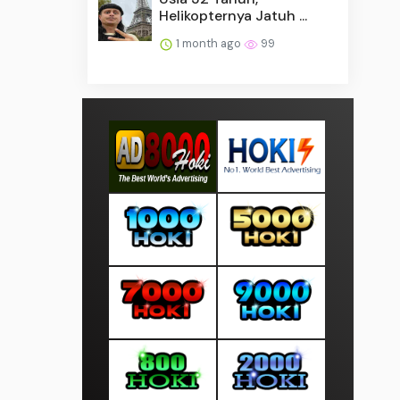
Helikopternya Jatuh ...
1 month ago
99