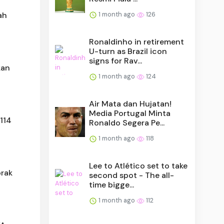
ah
1 month ago
126
Ronaldinho in retirement
U-turn as Brazil icon
signs for Rav...
kan
1 month ago
124
Air Mata dan Hujatan!
Media Portugal Minta
114
Ronaldo Segera Pe...
1 month ago
118
Lee to Atlético set to take
brak
second spot - The all-
time bigge...
1 month ago
112